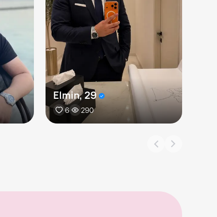
Elmin, 29
Ale
6
290
2