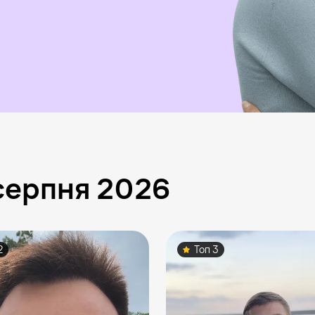
серпня 2026
2
Топ 3