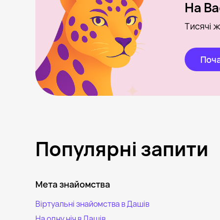
На Ba
Тисячі ж
Поча
Популярні запити
Мета знайомства
Віртуальні знайомства в Дашів
На одну ніч в Дашів