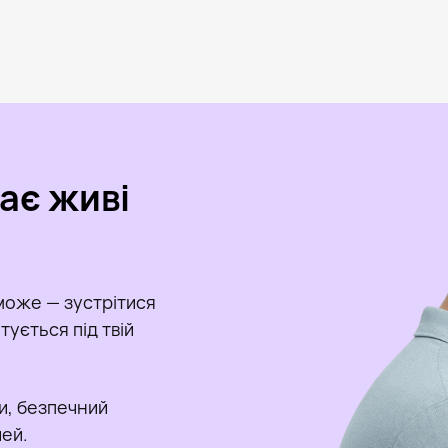
кає живі
може — зустрітися
ується під твій
и, безпечний
чей.