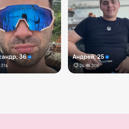
сандр, 36
Андрей, 25
314
24
306