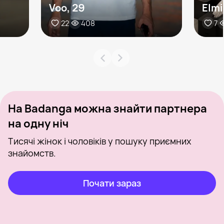
Voo, 29
Elmi
22
408
7
На Badanga можна знайти партнера
на одну ніч
Тисячі жінок і чоловіків у пошуку приємних
знайомств.
Почати зараз