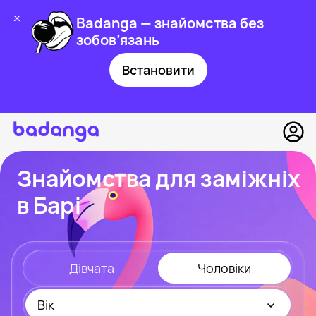
Badanga — знайомства без
зобов’язань
Встановити
Знайомства для заміжніх
в Барі
Дівчата
Чоловіки
Вік