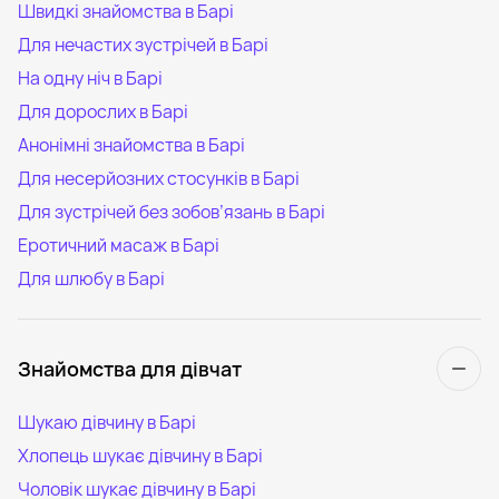
Швидкі знайомства в Барі
Для нечастих зустрічей в Барі
На одну ніч в Барі
Для дорослих в Барі
Анонімні знайомства в Барі
Для несерйозних стосунків в Барі
Для зустрічей без зобов’язань в Барі
Еротичний масаж в Барі
Для шлюбу в Барі
Знайомства для дівчат
Шукаю дівчину в Барі
Хлопець шукає дівчину в Барі
Чоловік шукає дівчину в Барі