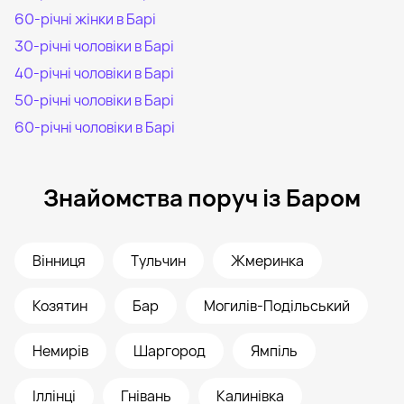
60-річні жінки в Барі
30-річні чоловіки в Барі
40-річні чоловіки в Барі
50-річні чоловіки в Барі
60-річні чоловіки в Барі
Знайомства поруч із Баром
Вінниця
Тульчин
Жмеринка
Козятин
Бар
Могилів-Подільський
Немирів
Шаргород
Ямпіль
Іллінці
Гнівань
Калинівка