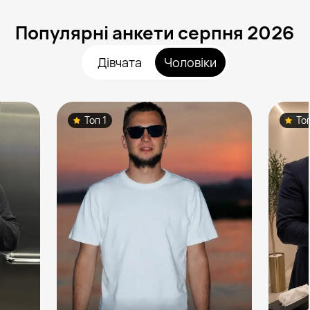
Популярні анкети серпня 2026
Дівчата
Чоловіки
Топ 1
То