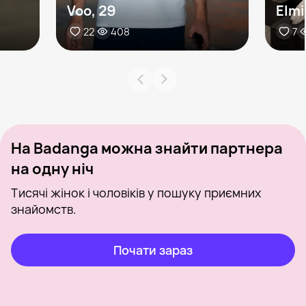
Voo, 29
Elmi
22
408
7
На Badanga можна знайти партнера
на одну ніч
Тисячі жінок і чоловіків у пошуку приємних
знайомств.
Почати зараз