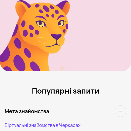
Популярні запити
Мета знайомства
Віртуальні знайомства в Черкасах