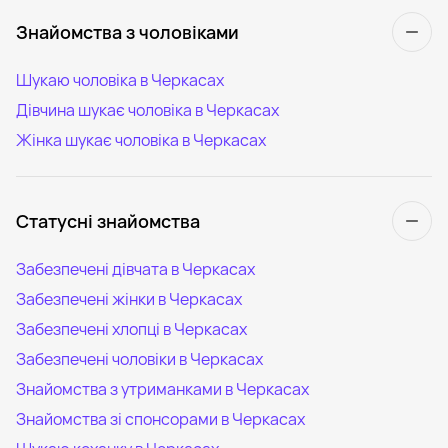
Знайомства з чоловіками
Шукаю чоловіка в Черкасах
Дівчина шукає чоловіка в Черкасах
Жінка шукає чоловіка в Черкасах
Статусні знайомства
Забезпечені дівчата в Черкасах
Забезпечені жінки в Черкасах
Забезпечені хлопці в Черкасах
Забезпечені чоловіки в Черкасах
Знайомства з утриманками в Черкасах
Знайомства зі спонсорами в Черкасах