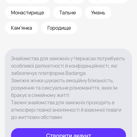
Монастирище
Тальне
Умань
Кам’янка
Городище
Знайомства для заміжніх у Черкасах потребують
особливої делікатності й конфіденційності, які
забезпечує платформа Badanga
Заміжні жінки шукають емоційну близькість,
розуміння та сексуальне різноманіття, яких їм
бракує в сімейному житті
Таємні знайомства для заміжніх проходять в
атмосфері повної анонімності й взаємної поваги
до життєвих обставин
Створити акаунт