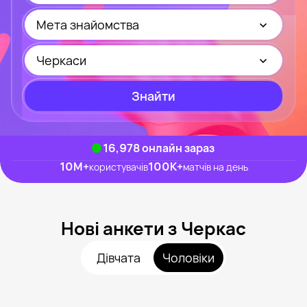
Мета знайомства
Черкаси
Знайти
16,530
онлайн зараз
10M
+
100K
+
користувачів
матчів на день
Нові анкети з Черкас
Дівчата
Чоловіки
Станіслав, 29
Черкаси
Василий, 26
Черкаси
Alex, 49
Черкаси
Vladyslav, 30
Черкаси