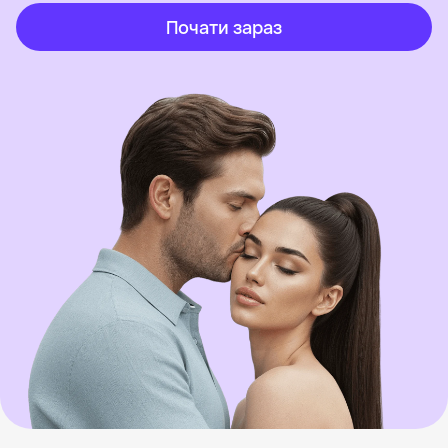
Почати зараз