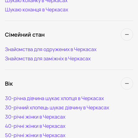
Шукаю коханку в Черкасах
Шукаю коханця в Черкасах
Сімейний стан
Знайомства для одружених в Черкасах
Знайомства для заміжніх в Черкасах
Вік
30-річна дівчина шукає хлопця в Черкасах
30-річний хлопець шукає дівчину в Черкасах
30-річні жінки в Черкасах
40-річні жінки в Черкасах
50-річні жінки в Черкасах