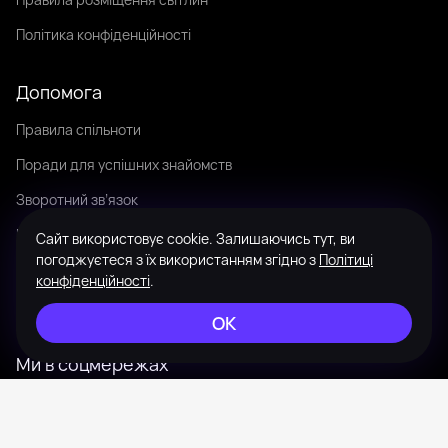
Політика конфіденційності
Допомога
Правила спільноти
Поради для успішних знайомств
Зворотний зв’язок
Мова
Сайт використовує cookie. Залишаючись тут, ви
погоджуєтеся з їх використанням згідно з
Політиці
Зовнішній вигляд
конфіденційності
.
Мапа сайту
ОК
Ми в соцмережах
Instagram