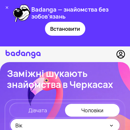
Badanga — знайомства без
зобов’язань
Встановити
Заміжні шукають
знайомства в Черкасах
Дівчата
Чоловіки
Вік