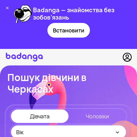
Badanga — знайомства без
зобов’язань
Встановити
Пошук дівчини в
Черкасах
Дівчата
Чоловіки
Вік