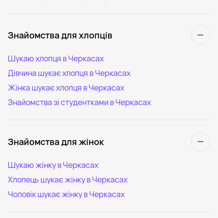
Знайомства для хлопців
Шукаю хлопця в Черкасах
Дівчина шукає хлопця в Черкасах
Жінка шукає хлопця в Черкасах
Знайомства зі студентками в Черкасах
Знайомства для жінок
Шукаю жінку в Черкасах
Хлопець шукає жінку в Черкасах
Чоловік шукає жінку в Черкасах