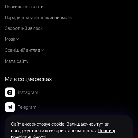
Правила спільноти
Поради для успішних знайомств
Зворотний зв’язок
Мова
Зовнішній вигляд
Мапа сайту
Ми в соцмережах
Instagram
Telegram
Сайт використовує cookie. Залишаючись тут, ви
© 2008-2026 Badanga. Усі права захищені.
погоджуєтеся з їх використанням згідно з
Політиці
конфіденційності
.