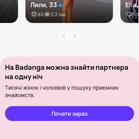
Лили, 33
Ella
83
2,3 тыс.
10
На Badanga можна знайти партнера
на одну ніч
Тисячі жінок і чоловіків у пошуку приємних
знайомств.
Почати зараз