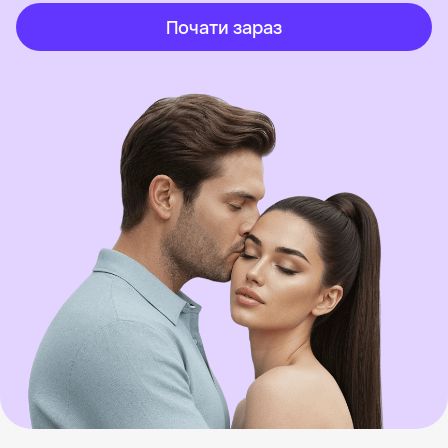
Почати зараз