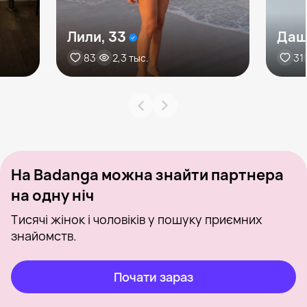
Лили, 33
Даш
83
2,3 тыс.
31
На Badanga можна знайти партнера
на одну ніч
Тисячі жінок і чоловіків у пошуку приємних
знайомств.
Почати зараз