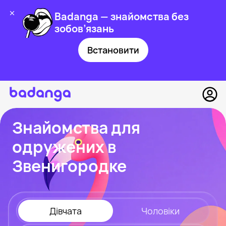
Badanga — знайомства без
зобов’язань
Встановити
Знайомства для
одружених в
Звенигородке
Дівчата
Чоловіки