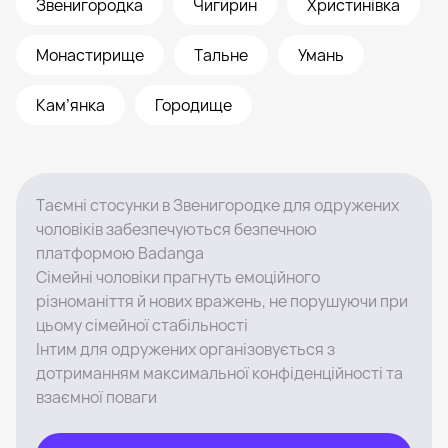
Звенигородка
Чигирин
Христинівка
Монастирище
Тальне
Умань
Кам’янка
Городище
Таємні стосунки в Звенигородке для одружених
чоловіків забезпечуються безпечною
платформою Badanga
Сімейні чоловіки прагнуть емоційного
різноманіття й нових вражень, не порушуючи при
цьому сімейної стабільності
Інтим для одружених організовується з
дотриманням максимальної конфіденційності та
взаємної поваги