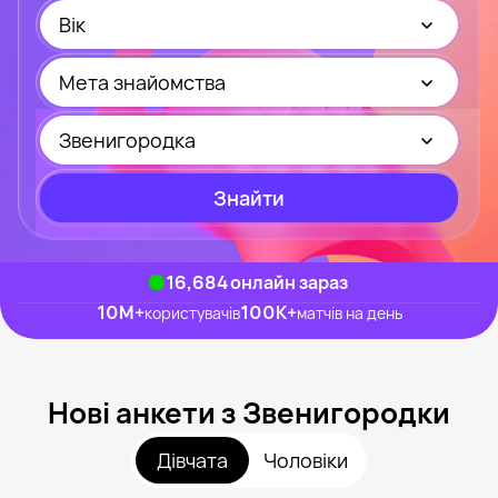
Вік
Мета знайомства
Звенигородка
Знайти
16,897
онлайн зараз
10M
+
100K
+
користувачів
матчів на день
Нові анкети з Звенигородки
Дівчата
Чоловіки