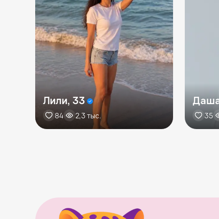
Лили, 33
Даша
84
2,3 тыс.
35