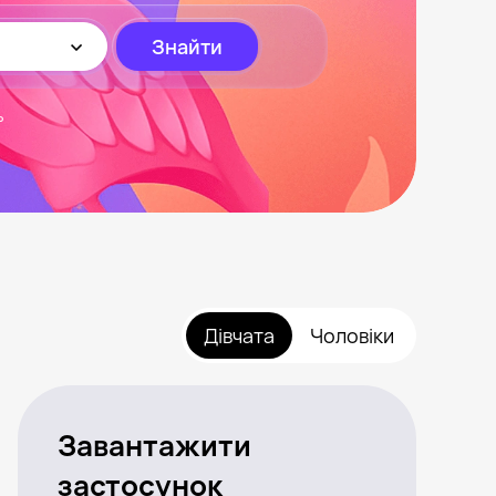
Знайти
ь
Дівчата
Чоловіки
Завантажити
застосунок