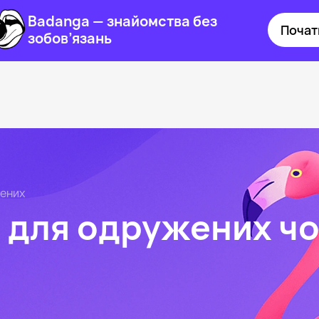
Badanga — знайомства без
Почат
зобов’язань
ених
для одружених чол