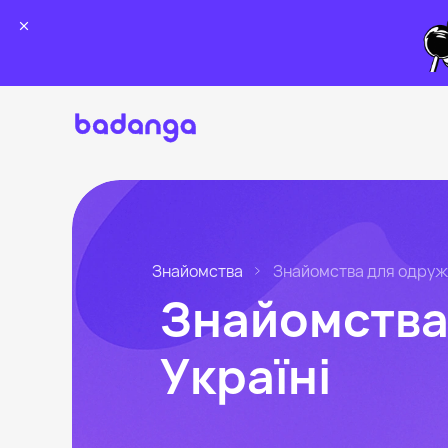
Знайомства
Знайомства для одруж
Знайомства 
Україні