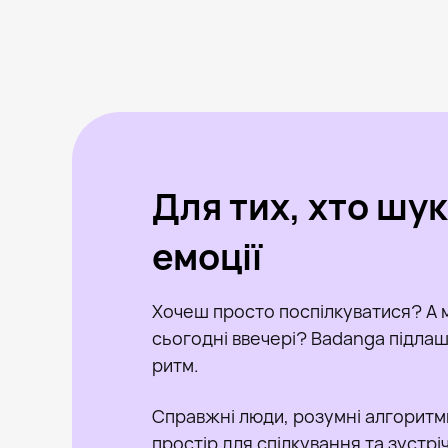
Для тих, хто шу
емоції
Хочеш просто поспілкуватися? А 
сьогодні ввечері? Badanga підлашт
ритм.
Справжні люди, розумні алгоритм
простір для спілкування та зустрі