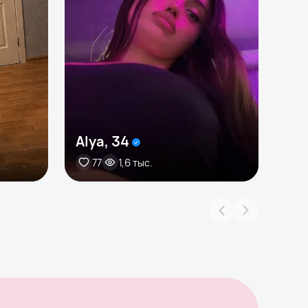
Alya, 34
Bel
77
1,6 тыс.
7