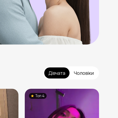
Дівчата
Чоловіки
Топ 4
Т