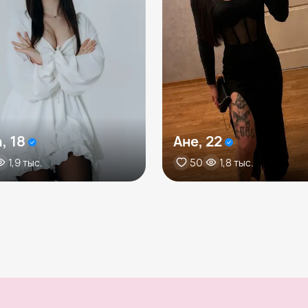
, 18
Ане, 22
1,9 тыс.
50
1,8 тыс.