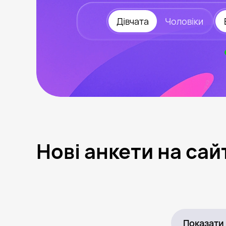
Дівчата
Чоловіки
Нові анкети на сай
Маша, 19
Київ
Варвара, 37
Київ
Злата, 28
Суми
Елизавета, 25
Кривий Ріг
Була нещодавно
Онлайн
Зоряна, 34
Хмельницький
Анюта, 36
Житомир
Була нещодавно
Онлайн
Yevheniia, 27
Київ
Julia, 29
Шостка
Онлайн
Була нещодавно
Була нещодавно
Онлайн
Показати