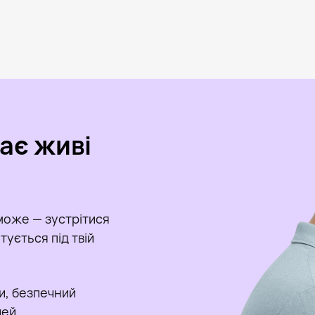
кає живі
може — зустрітися
ується під твій
и, безпечний
чей.