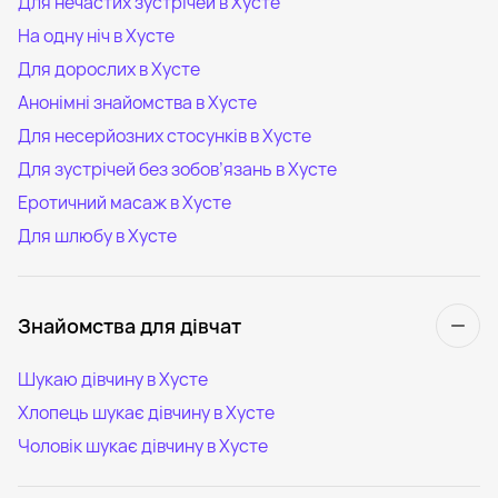
Для нечастих зустрічей в Хусте
На одну ніч в Хусте
Для дорослих в Хусте
Анонімні знайомства в Хусте
Для несерйозних стосунків в Хусте
Для зустрічей без зобов’язань в Хусте
Еротичний масаж в Хусте
Для шлюбу в Хусте
Знайомства для дівчат
Шукаю дівчину в Хусте
Хлопець шукає дівчину в Хусте
Чоловік шукає дівчину в Хусте