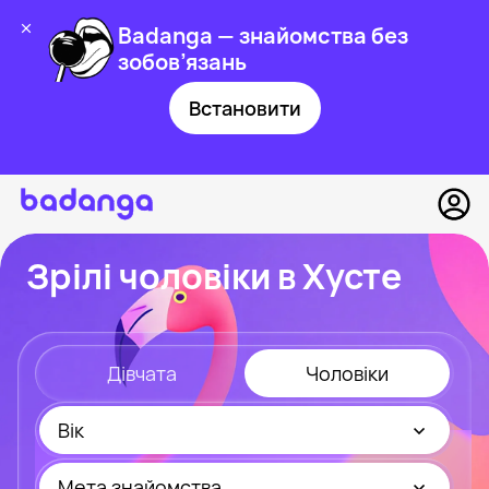
Badanga — знайомства без
зобов’язань
Встановити
Зрілі чоловіки в Хусте
Дівчата
Чоловіки
Вік
Мета знайомства