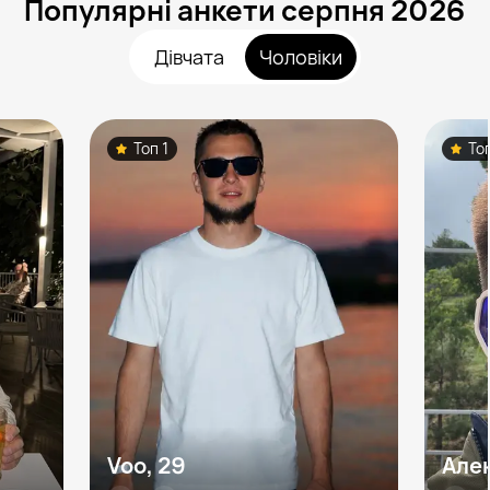
Популярні анкети серпня 2026
Дівчата
Чоловіки
Топ 1
То
Voo, 29
Але