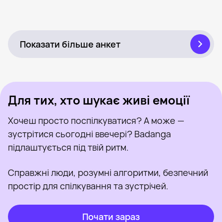
Миша, 60
Поруч із Хуст
Онлайн
Сергей, 62
Поруч із Хуст
Був нещодавно
Awp-P, 80
Поруч із Хуст
Онлайн
Стас, 62
Поруч із Хуст
Був нещодавно
Сергей, 60
Поруч із Хуст
Онлайн
Миша, 60
Поруч із Хуст
Онлайн
Був нещодавно
Онлайн
Був нещодавно
Онлайн
Показати більше анкет
Для тих, хто шукає живі емоції
Хочеш просто поспілкуватися? А може —
зустрітися сьогодні ввечері? Badanga
підлаштується під твій ритм.
Справжні люди, розумні алгоритми, безпечний
простір для спілкування та зустрічей.
Почати зараз