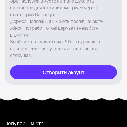
Зрілі чоловіки в Хусте активно шукають
партнерок для інтимних зустрічей через
платформу Badanga
Дорослі чоловіки, які мають досвід і знають
жіночі потреби, готові дарувати незабутні
відчуття
Знайомства з чоловіками 60+ відкривають
перспективи для чуттєвих і пристрасних
стосунків
Створити акаунт
Популярні міста