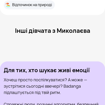
Відпочинок на природі
Інші дівчата з Миколаєва
Moderated, 20
Миколаїв
Ира, 27
Миколаїв
Inna, 23
Миколаїв
Миссис, 36
Миколаїв
Лера, 39
Миколаїв
Була нещодавно
Marina, 22
Миколаїв
Онлайн
Котя, 23
Миколаїв
Була нещодавно
Любавь, 47
Миколаїв
Онлайн
Була нещодавно
Онлайн
Онлайн
Була нещодавно
Для тих, хто шукає живі емоції
Хочеш просто поспілкуватися? А може —
зустрітися сьогодні ввечері? Badanga
підлаштується під твій ритм.
Справжні люди, розумні алгоритми, безпечний