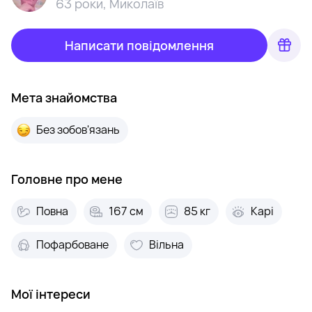
63 роки
,
Миколаїв
Написати повідомлення
Мета знайомства
Без зобов'язань
Головне про мене
Повна
167 см
85 кг
Карі
Пофарбоване
Вільна
Мої інтереси