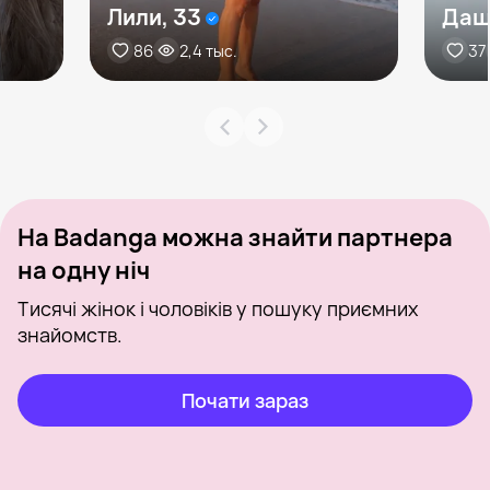
Лили, 33
Даш
86
2,4 тыс.
37
На Badanga можна знайти партнера
на одну ніч
Тисячі жінок і чоловіків у пошуку приємних
знайомств.
Почати зараз