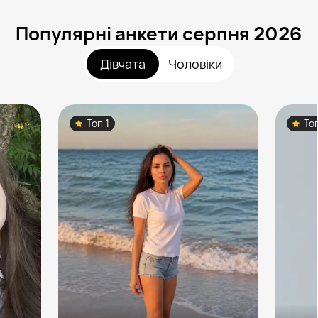
Популярні анкети серпня 2026
Дівчата
Чоловіки
Топ 1
То