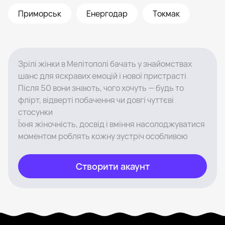
Приморськ
Енергодар
Токмак
Зрілі жінки в Мелітополі бачать у знайомствах
шанс для яскравих емоцій і нової пристрасті
Після 50 вони знають, чого хочуть — будь то
флірт, відверті побачення чи довгі чуттєві
стосунки
Їхня жіночність, досвід і вміння насолоджуватися
моментом роблять кожну зустріч особливою
Створити акаунт