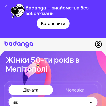
Badanga — знайомства без
зобов’язань
Встановити
Жінки 50-ти років в
Мелітополі
Дівчата
Чоловіки
Вік