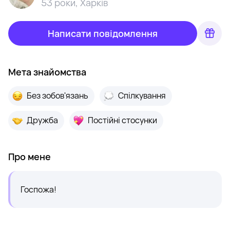
53 роки
,
Харків
Написати повідомлення
Мета знайомства
Без зобов'язань
Спілкування
Дружба
Постійні стосунки
Про мене
Госпожа!