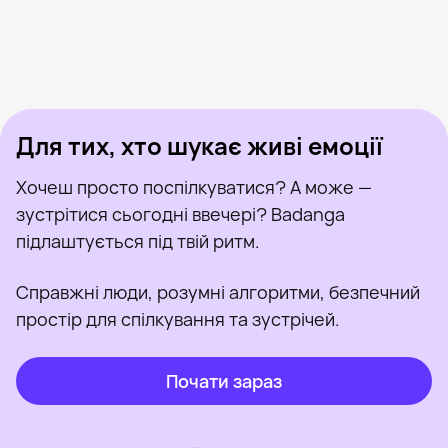
Moderated, 23
Харків
Настя, 25
Харків
Дарья, 20
Харків
Dana, 19
Харків
Lina Vitalik, 33
Харків
Була нещодавно
Арина, 24
Харків
Онлайн
Julia, 37
Харків
Була нещодавно
Лера, 31
Харків
Онлайн
Була нещодавно
Онлайн
Онлайн
Була нещодавно
Для тих, хто шукає живі емоції
Хочеш просто поспілкуватися? А може —
зустрітися сьогодні ввечері? Badanga
підлаштується під твій ритм.
Справжні люди, розумні алгоритми, безпечний
простір для спілкування та зустрічей.
Почати зараз