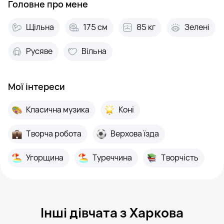
Головне про мене
Щільна
175 см
85 кг
Зелені
Русяве
Вільна
Мої інтереси
Класична музика
Коні
Творча робота
Верхова їзда
Угорщина
Туреччина
Творчість
Інші дівчата з Харкова