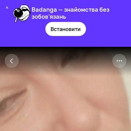
Badanga — знайомства без
зобов’язань
Встановити