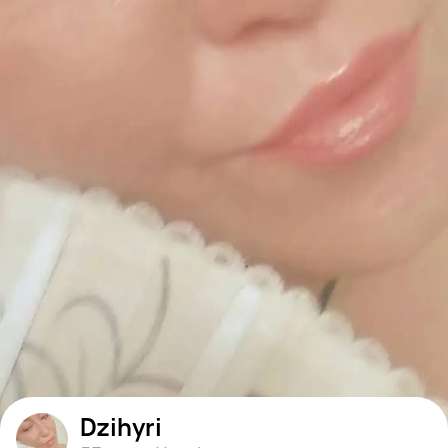
Dzihyri