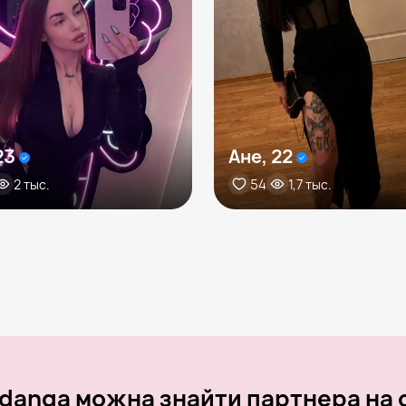
23
Ане, 22
2 тыс.
54
1,7 тыс.
danga можна знайти партнера на о