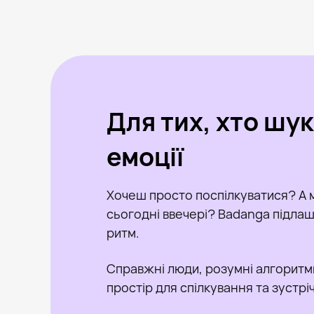
Для тих, хто шу
емоції
Хочеш просто поспілкуватися? А 
сьогодні ввечері? Badanga підлашт
ритм.
Справжні люди, розумні алгоритм
простір для спілкування та зустрі