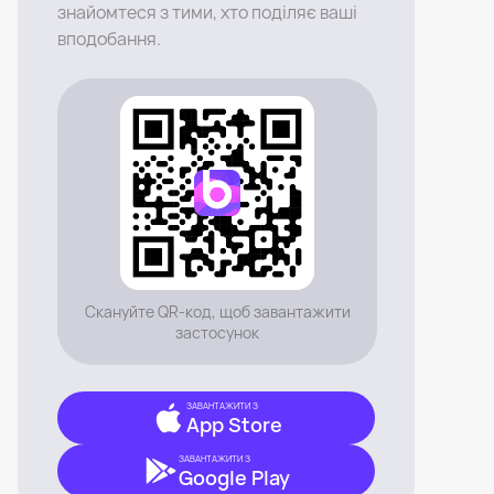
знайомтеся з тими, хто поділяє ваші
вподобання.
Скануйте QR-код, щоб завантажити
застосунок
ЗАВАНТАЖИТИ З
App Store
ЗАВАНТАЖИТИ З
Google Play