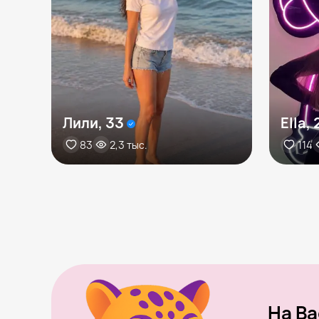
Лили, 33
Ella, 
83
2,3 тыс.
114
На Ba