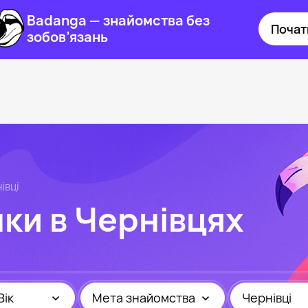
Badanga — знайомства без
Почат
зобов’язань
івці
нки в Чернівцях
Вік
Мета знайомства
Чернівці