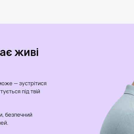
кає живі
може — зустрітися
ується під твій
и, безпечний
чей.