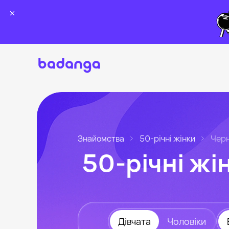
Знайомства
50-річні жінки
Черн
50-річні жі
Дівчата
Чоловіки