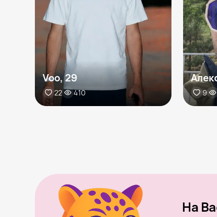
Voo, 29
Алек
22
410
9
На Ba