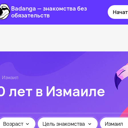
Badanga — знакомства без
Начат
обязательств
Измаил
 лет в Измаиле
Возраст
Цель знакомства
Измаил