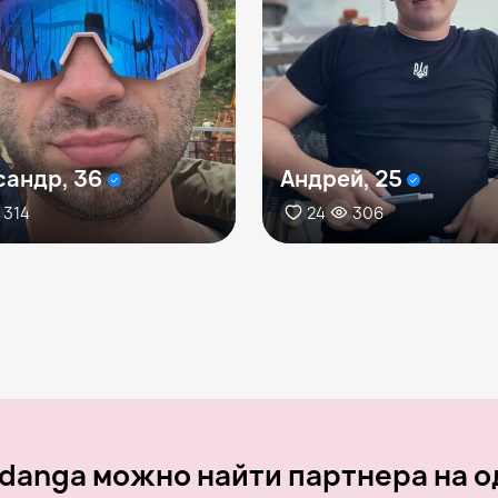
сандр, 36
Андрей, 25
314
24
306
danga можно найти партнера на о