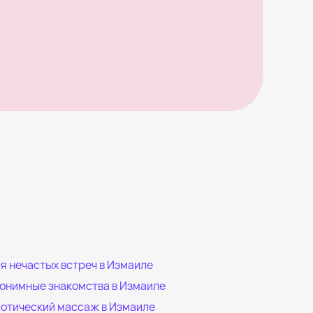
я нечастых встреч в Измаиле
онимные знакомства в Измаиле
отический массаж в Измаиле