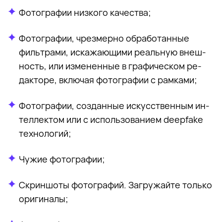
Фо­то­гра­фии низ­ко­го ка­че­ства;
Фо­то­гра­фии, чрез­мер­но об­ра­бо­тан­ные
филь­тра­ми, ис­ка­жа­ю­щи­ми ре­аль­ную внеш­
ность, или из­ме­нен­ные в гра­фи­че­ском ре­
дак­то­ре, вклю­чая фо­то­гра­фии с рам­ка­ми;
Фо­то­гра­фии, со­здан­ные ис­кус­ствен­ным ин­
тел­лек­том или с ис­поль­зо­ва­ни­ем deepfake
тех­но­ло­гий;
Чу­жие фо­то­гра­фии;
Скрин­шо­ты фо­то­гра­фий. За­гру­жай­те толь­ко
ори­ги­на­лы;