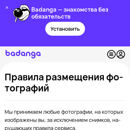
Badanga — знакомства без
обязательств
Установить
Пра­ви­ла раз­ме­ще­ния фо­
то­гра­фий
Мы при­ни­ма­ем лю­бые фо­то­гра­фии, на ко­то­рых
изоб­ра­же­ны вы, за ис­клю­че­ни­ем сним­ков, на­
ру­ша­ю­щих пра­ви­ла сер­виса.