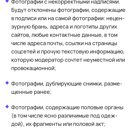
Фо­то­гра­фии с некор­рект­ны­ми над­пи­ся­ми.
Бу­дут от­кло­не­ны фо­то­гра­фии, со­дер­жа­щие
в под­писи или на са­мой фо­то­гра­фии: нецен­
зур­ную брань, ад­реса и ло­го­ти­пы дру­гих
сай­тов, лю­бые кон­такт­ные дан­ные, в том
чис­ле ад­реса по­чты, ссыл­ки на стра­ни­цы
соц­се­тей и про­чую тек­сто­вую ин­фор­ма­цию,
ко­то­рую мо­де­ра­тор со­чтет неумест­ной или
про­во­ка­ци­он­ной;
Фо­то­гра­фии, дуб­ли­ру­ю­щие сним­ки, раз­ме­
щен­ные ра­нее;
Фо­то­гра­фии, со­дер­жа­щие по­ло­вые ор­га­ны
(в том чис­ле ясно раз­ли­чи­мые под одеж­
дой), их фраг­мен­ты или по­ло­вой акт;