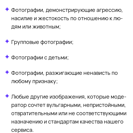
Фо­то­гра­фии, де­мон­стри­ру­ю­щие агрес­сию,
на­си­лие и же­сто­кость по от­но­ше­нию к лю­
дям или жи­вот­ным;
Груп­по­вые фо­то­гра­фии;
Фо­то­гра­фии с детьми;
Фо­то­гра­фии, раз­жи­га­ю­щие нена­висть по
лю­бо­му при­зна­ку;
Лю­бые дру­гие изоб­ра­же­ния, ко­то­рые мо­де­
ра­тор со­чтет вуль­гар­ны­ми, непри­стой­ны­ми,
от­вра­ти­тель­ны­ми или не со­от­вет­ству­ю­щи­ми
на­зна­че­нию и стан­дар­там ка­че­ства на­ше­го
сер­виса.