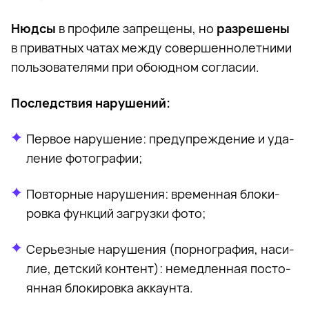
Нюд­сы
в про­фи­ле за­пре­ще­ны, но
раз­ре­ше­ны
в при­ват­ных ча­тах меж­ду со­вер­шен­но­лет­ни­ми
поль­зо­ва­те­ля­ми при обо­юд­ном со­гла­сии.
По­след­ствия на­ру­ше­ний:
Пер­вое на­ру­ше­ние: пре­ду­пре­жде­ние и уда­
ле­ние фо­то­гра­фии;
По­втор­ные на­ру­ше­ния: вре­мен­ная бло­ки­
ров­ка функ­ций за­груз­ки фото;
Се­рьез­ные на­ру­ше­ния (пор­но­гра­фия, на­си­
лие, дет­ский кон­тент): немед­лен­ная по­сто­
ян­ная бло­ки­ров­ка ак­ка­ун­та.