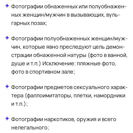
Фо­то­гра­фии об­на­жен­ных или по­лу­об­на­жен­
ных жен­щин/муж­чин в вы­зы­ва­ю­щих, вуль­
гар­ных по­зах;
Фо­то­гра­фии по­лу­об­на­жен­ных жен­щин/муж­
чин, ко­то­рые явно пре­сле­ду­ют цель де­мон­
стра­ции об­на­жен­ной на­ту­ры (фото в ван­ной,
душе и т.п.) Ис­клю­че­ние: пляж­ные фото,
фото в спор­тив­ном зале;
Фо­то­гра­фии пред­ме­тов сек­су­аль­но­го ха­рак­
те­ра (фал­ло­и­ми­та­то­ры, плет­ки, на­морд­ни­ки
и т.п.);
Фо­то­гра­фии нар­ко­ти­ков, ору­жия и все­го
неле­галь­но­го;