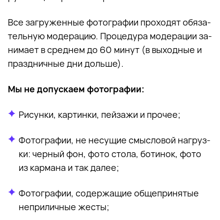
Все за­гру­жен­ные фо­то­гра­фии про­хо­дят обя­за­
тель­ную мо­де­ра­цию. Про­це­ду­ра мо­де­ра­ции за­
ни­ма­ет в сред­нем до 60 ми­нут (в вы­ход­ные и
празд­нич­ные дни доль­ше).
Мы не до­пус­ка­ем фо­то­гра­фии:
Ри­сун­ки, кар­тин­ки, пей­за­жи и про­чее;
Фо­то­гра­фии, не несу­щие смыс­ло­вой на­груз­
ки: чер­ный фон, фото сто­ла, бо­ти­нок, фото
из кар­мана и так да­лее;
Фо­то­гра­фии, со­дер­жа­щие об­ще­при­ня­тые
непри­лич­ные же­сты;