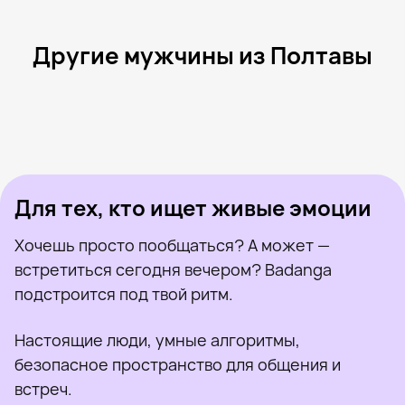
Другие мужчины из Полтавы
Даниил, 20
Полтава
Роман, 26
Полтава
Сергей, 37
Полтава
Rufous, 43
Полтава
Денис, 24
Полтава
Был недавно
Марко, 38
Полтава
Онлайн
Makson, 31
Полтава
Был недавно
Павел, 52
Полтава
Онлайн
Был недавно
Онлайн
Онлайн
Был недавно
Для тех, кто ищет живые эмоции
Хочешь просто пообщаться? А может —
встретиться сегодня вечером? Badanga
подстроится под твой ритм.
Настоящие люди, умные алгоритмы,
безопасное пространство для общения и
встреч.