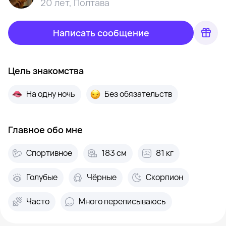
20 лет
,
Полтава
Написать сообщение
Цель знакомства
На одну ночь
Без обязательств
Главное обо мне
Спортивное
183 см
81 кг
Голубые
Чёрные
Скорпион
Часто
Много переписываюсь