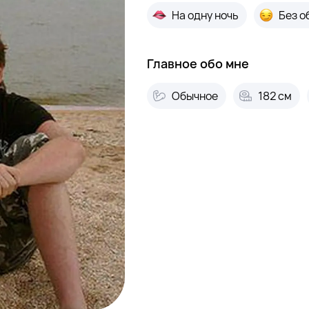
На одну ночь
Без о
Главное обо мне
Обычное
182 см