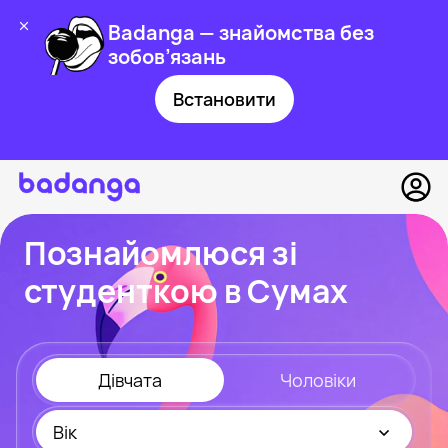
Badanga — знайомства без
зобов’язань
Встановити
Познайомлюся зі
студенткою в Сумах
Дівчата
Чоловіки
Вік