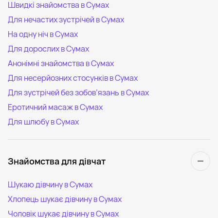
Швидкі знайомства в Сумах
Для нечастих зустрічей в Сумах
На одну ніч в Сумах
Для дорослих в Сумах
Анонімні знайомства в Сумах
Для несерйозних стосунків в Сумах
Для зустрічей без зобов’язань в Сумах
Еротичний масаж в Сумах
Для шлюбу в Сумах
Знайомства для дівчат
Шукаю дівчину в Сумах
Хлопець шукає дівчину в Сумах
Чоловік шукає дівчину в Сумах