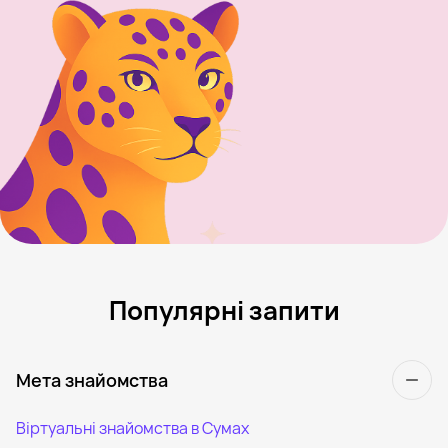
Популярні запити
Мета знайомства
Віртуальні знайомства в Сумах