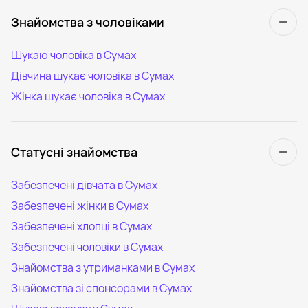
Знайомства з чоловіками
Шукаю чоловіка в Сумах
Дівчина шукає чоловіка в Сумах
Жінка шукає чоловіка в Сумах
Статусні знайомства
Забезпечені дівчата в Сумах
Забезпечені жінки в Сумах
Забезпечені хлопці в Сумах
Забезпечені чоловіки в Сумах
Знайомства з утриманками в Сумах
Знайомства зі спонсорами в Сумах