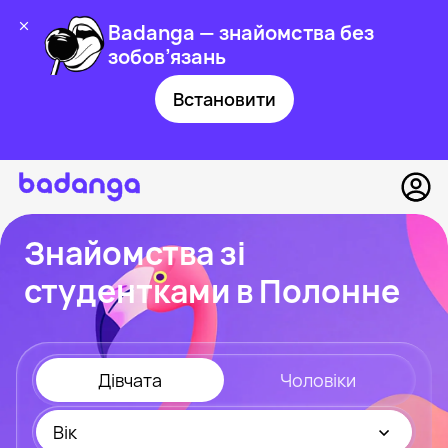
Badanga — знайомства без
зобов’язань
Встановити
Знайомства зі
студентками в Полонне
Дівчата
Чоловіки
Вік