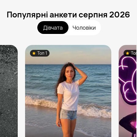
Популярні анкети серпня 2026
Дівчата
Чоловіки
Топ 1
То