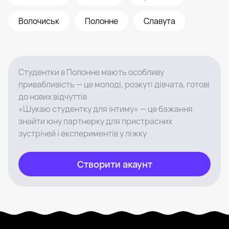
Волочиськ
Полонне
Славута
Студентки в Полонне мають особливу
привабливість — це молоді, розкуті дівчата, готові
до нових відчуттів
«Шукаю студентку для інтиму» — це бажання
знайти юну партнерку для пристрасних
зустрічей і експериментів у ліжку
Створити акаунт