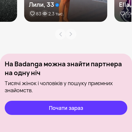
Лили, 33
Ella
83
2,3 тыс.
10
На Badanga можна знайти партнера
на одну ніч
Тисячі жінок і чоловіків у пошуку приємних
знайомств.
Почати зараз