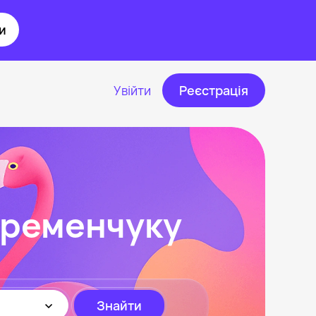
и
Увійти
Реєстрація
Кременчуку
Знайти