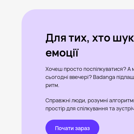
Для тих, хто шу
емоції
Хочеш просто поспілкуватися? А 
сьогодні ввечері? Badanga підлашт
ритм.
Справжні люди, розумні алгоритм
простір для спілкування та зустрі
Почати зараз