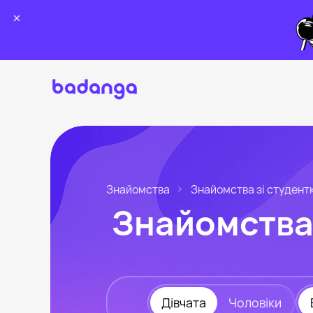
Знайомства
Знайомства зі студент
Знайомства 
Дівчата
Чоловіки