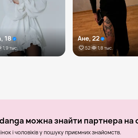
, 18
Ане, 22
1,9 тыс.
52
1,8 тыс.
danga можна знайти партнера на о
інок і чоловіків у пошуку приємних знайомств.