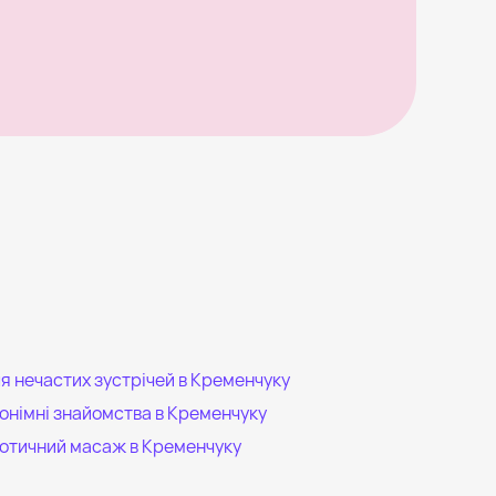
я нечастих зустрічей в Кременчуку
онімні знайомства в Кременчуку
отичний масаж в Кременчуку