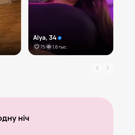
Alya, 34
Bel
75
1,6 тыс.
7
дну ніч