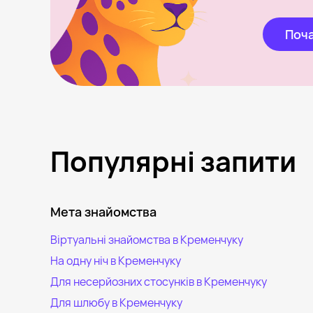
Поча
Популярні запити
Мета знайомства
Віртуальні знайомства в Кременчуку
На одну ніч в Кременчуку
Для несерйозних стосунків в Кременчуку
Для шлюбу в Кременчуку