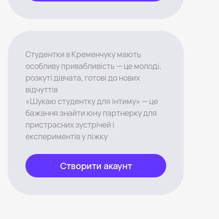
Студентки в Кременчуку мають
особливу привабливість — це молоді,
розкуті дівчата, готові до нових
відчуттів
«Шукаю студентку для інтиму» — це
бажання знайти юну партнерку для
пристрасних зустрічей і
експериментів у ліжку
Створити акаунт