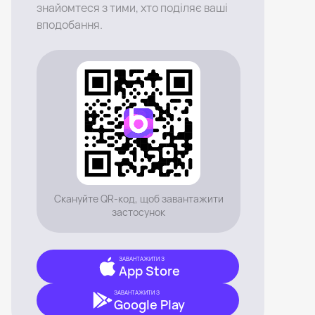
знайомтеся з тими, хто поділяє ваші
вподобання.
Скануйте QR-код, щоб завантажити
застосунок
ЗАВАНТАЖИТИ З
App Store
ЗАВАНТАЖИТИ З
Google Play