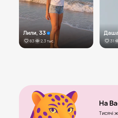
Лили, 33
Даша
83
2,3 тыс.
31
На Ba
Тисячі ж