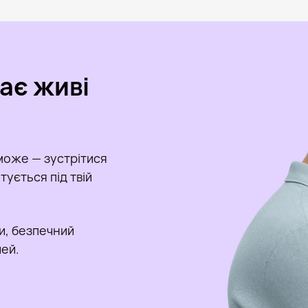
кає живі
може — зустрітися
ується під твій
и, безпечний
чей.