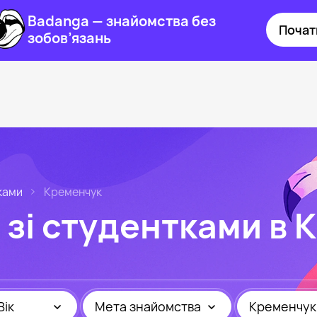
Badanga — знайомства без
Почат
зобов’язань
ками
Кременчук
зі студентками в 
Вік
Мета знайомства
Кременчук