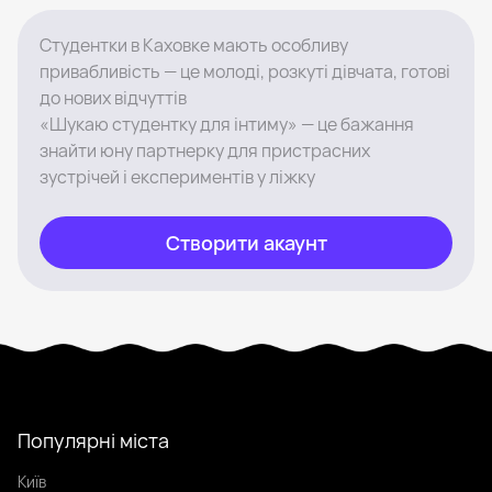
Студентки в Каховке мають особливу
привабливість — це молоді, розкуті дівчата, готові
до нових відчуттів
«Шукаю студентку для інтиму» — це бажання
знайти юну партнерку для пристрасних
зустрічей і експериментів у ліжку
Створити акаунт
Популярні міста
Київ