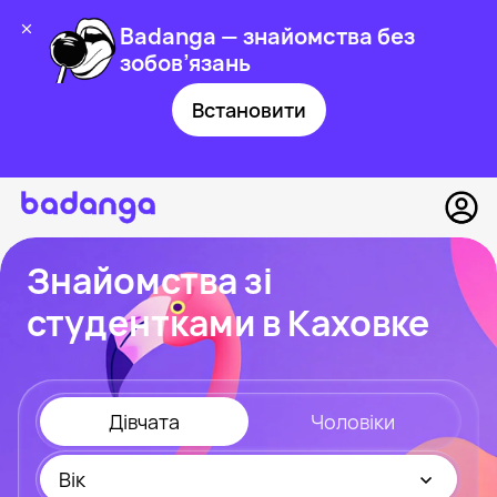
Badanga — знайомства без
зобов’язань
Встановити
Знайомства зі
студентками в Каховке
Дівчата
Чоловіки
Вік