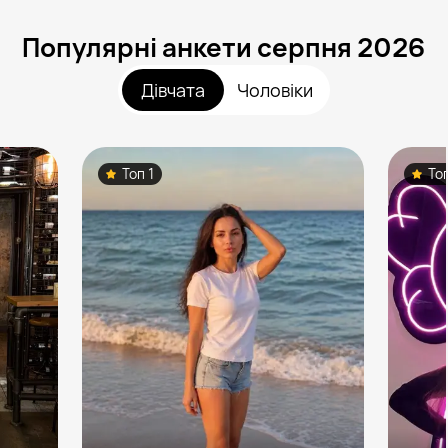
Популярні анкети серпня 2026
Дівчата
Чоловіки
Топ 1
То