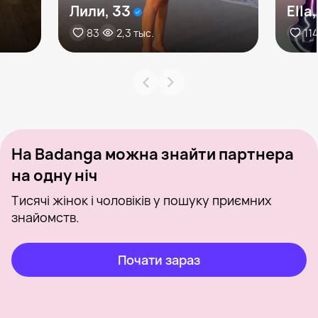
Лили, 33
Ella
83
2,3 тыс.
11
На Badanga можна знайти партнера
на одну ніч
Тисячі жінок і чоловіків у пошуку приємних
знайомств.
Почати зараз