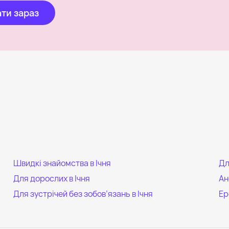
ти зараз
Швидкі знайомства в Ічня
Дл
Для дорослих в Ічня
Ан
Для зустрічей без зобов’язань в Ічня
Ер