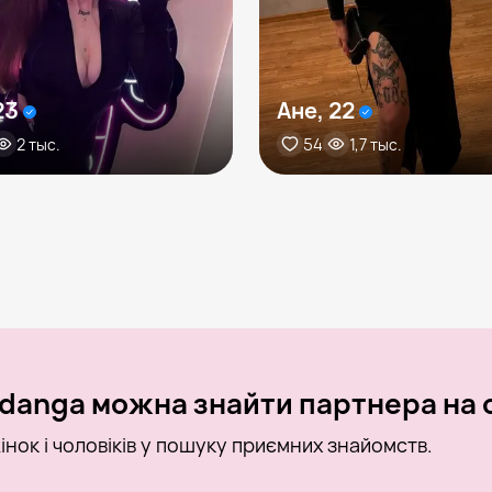
23
Ане, 22
2 тыс.
54
1,7 тыс.
danga можна знайти партнера на о
інок і чоловіків у пошуку приємних знайомств.