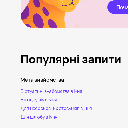
Поча
Популярні запити
Мета знайомства
Віртуальні знайомства в Ічня
На одну ніч в Ічня
Для несерйозних стосунків в Ічня
Для шлюбу в Ічня