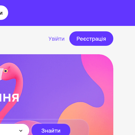
и
Увійти
Реєстрація
чня
Знайти