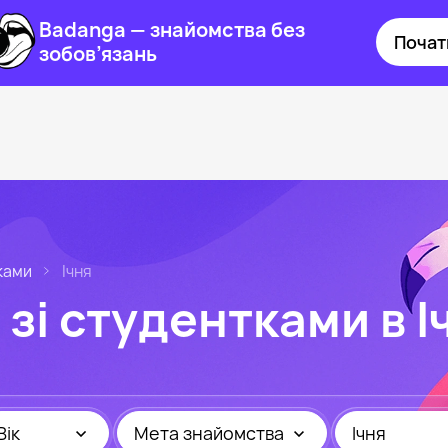
Badanga — знайомства без
Почат
зобов’язань
ками
Ічня
зі студентками в І
Вік
Мета знайомства
Ічня