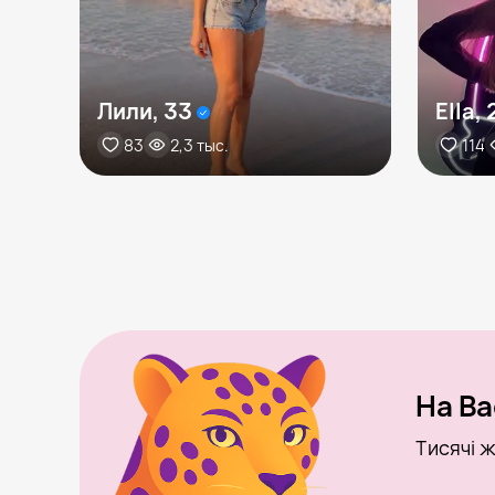
Лили, 33
Ella, 
83
2,3 тыс.
114
На Ba
Тисячі ж