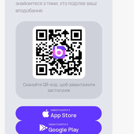
знайомтеся з тими, хто поділяє ваші
вподобання.
Скануйте QR-код, щоб завантажити
застосунок
ЗАВАНТАЖИТИ З
App Store
ЗАВАНТАЖИТИ З
Google Play