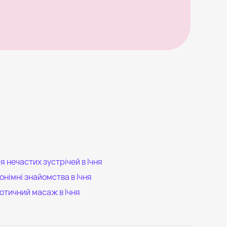
я нечастих зустрічей в Ічня
онімні знайомства в Ічня
отичний масаж в Ічня