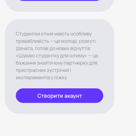
Студентки в Ічня мають особливу
привабливість — це молоді, розкуті
дівчата, готові до нових відчуттів
«Шукаю студентку для інтиму» — це
бажання знайти юну партнерку для
пристрасних зустрічей і
експериментів у ліжку
Створити акаунт