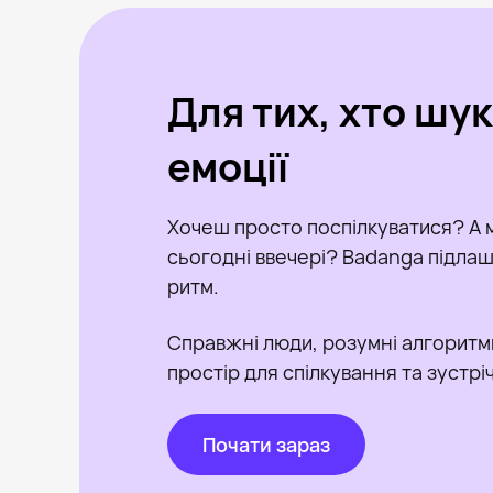
Для тих, хто шу
емоції
Хочеш просто поспілкуватися? А 
сьогодні ввечері? Badanga підлашт
ритм.
Справжні люди, розумні алгоритм
простір для спілкування та зустрі
Почати зараз