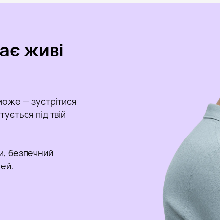
кає живі
може — зустрітися
ується під твій
и, безпечний
чей.