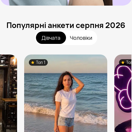
Популярні анкети серпня 2026
Дівчата
Чоловіки
Топ 1
То