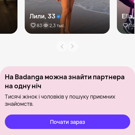
Лили, 33
Ella
83
2,3 тыс.
11
На Badanga можна знайти партнера
на одну ніч
Тисячі жінок і чоловіків у пошуку приємних
знайомств.
Почати зараз