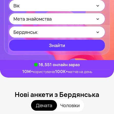
Вік
Мета знайомства
Бердянськ
Знайти
16,551
онлайн зараз
10M
+
100K
+
користувачів
матчів на день
Нові анкети з Бердянська
Дівчата
Чоловіки