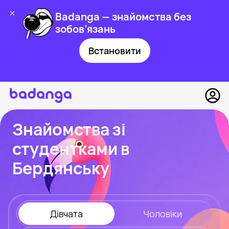
Badanga — знайомства без
зобов’язань
Встановити
Знайомства зі
студентками в
Бердянську
Дівчата
Чоловіки