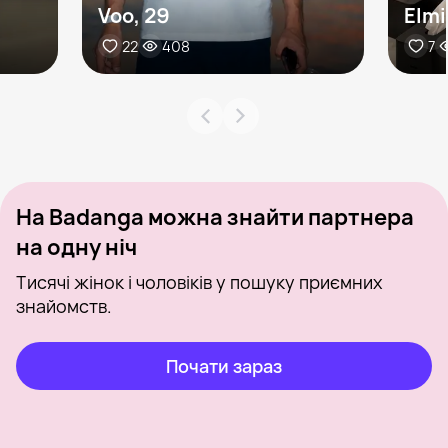
Voo, 29
Elmi
22
408
7
На Badanga можна знайти партнера
на одну ніч
Тисячі жінок і чоловіків у пошуку приємних
знайомств.
Почати зараз