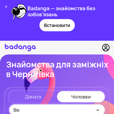
Badanga — знайомства без
зобов’язань
Встановити
Знайомства для заміжніх
в Чернігівка
Дівчата
Чоловіки
Вік