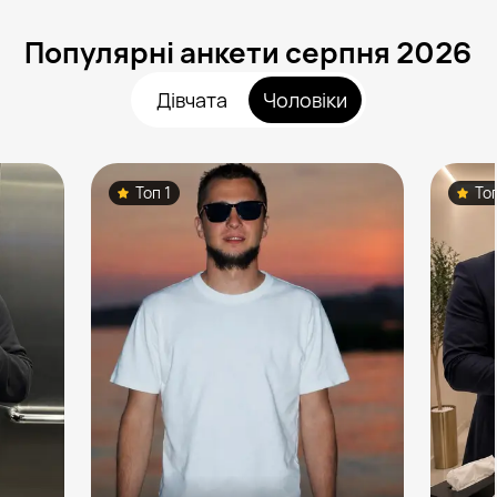
Популярні анкети серпня 2026
Дівчата
Чоловіки
Топ 1
То