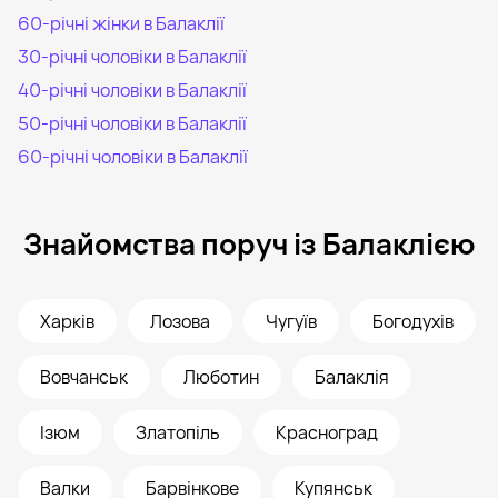
60-річні жінки в Балаклії
30-річні чоловіки в Балаклії
40-річні чоловіки в Балаклії
50-річні чоловіки в Балаклії
60-річні чоловіки в Балаклії
Знайомства поруч із Балаклією
Харків
Лозова
Чугуїв
Богодухів
Вовчанськ
Люботин
Балаклія
Ізюм
Златопіль
Красноград
Валки
Барвінкове
Купянськ