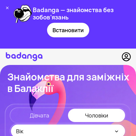
Badanga — знайомства без
зобов’язань
Встановити
Знайомства для заміжніх
в Балаклії
Дівчата
Чоловіки
Вік