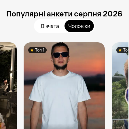
Популярні анкети серпня 2026
Дівчата
Чоловіки
Топ 1
То