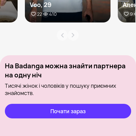
Voo, 29
Але
22
410
9
На Badanga можна знайти партнера
на одну ніч
Тисячі жінок і чоловіків у пошуку приємних
знайомств.
Почати зараз