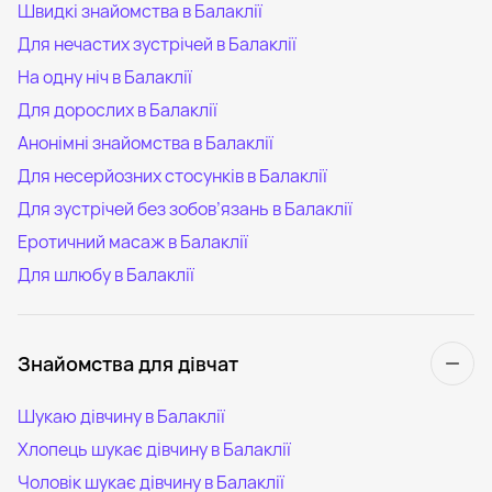
Швидкі знайомства в Балаклії
Для нечастих зустрічей в Балаклії
На одну ніч в Балаклії
Для дорослих в Балаклії
Анонімні знайомства в Балаклії
Для несерйозних стосунків в Балаклії
Для зустрічей без зобов’язань в Балаклії
Еротичний масаж в Балаклії
Для шлюбу в Балаклії
Знайомства для дівчат
Шукаю дівчину в Балаклії
Хлопець шукає дівчину в Балаклії
Чоловік шукає дівчину в Балаклії