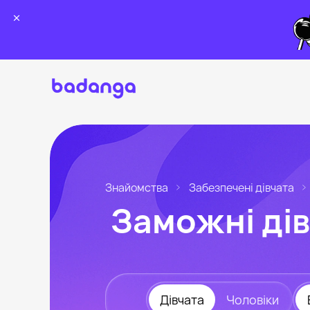
Знайомства
Забезпечені дівчата
Заможні дів
Дівчата
Чоловіки