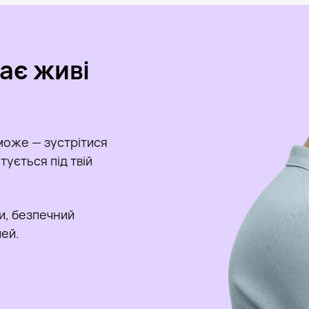
кає живі
може — зустрітися
ується під твій
и, безпечний
чей.