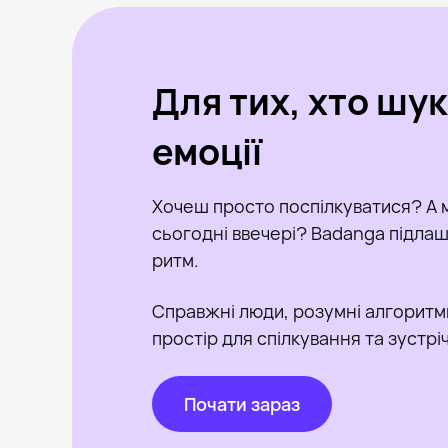
Для тих, хто шу
емоції
Хочеш просто поспілкуватися? А 
сьогодні ввечері? Badanga підлашт
ритм.
Справжні люди, розумні алгоритм
простір для спілкування та зустрі
Почати зараз