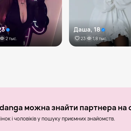
23
Даша, 18
2 тыс.
23
1,8 тыс.
danga можна знайти партнера на о
інок і чоловіків у пошуку приємних знайомств.