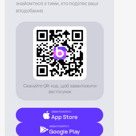
знайомтеся з тими, хто поділяє ваші
вподобання.
Скануйте QR-код, щоб завантажити
застосунок
ЗАВАНТАЖИТИ З
App Store
ЗАВАНТАЖИТИ З
Google Play