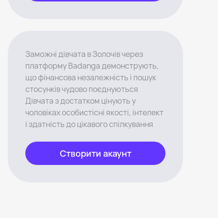
Заможні дівчата в Золочів через
платформу Badanga демонструють,
що фінансова незалежність і пошук
стосунків чудово поєднуються
Дівчата з достатком цінують у
чоловіках особистісні якості, інтелект
і здатність до цікавого спілкування
Створити акаунт