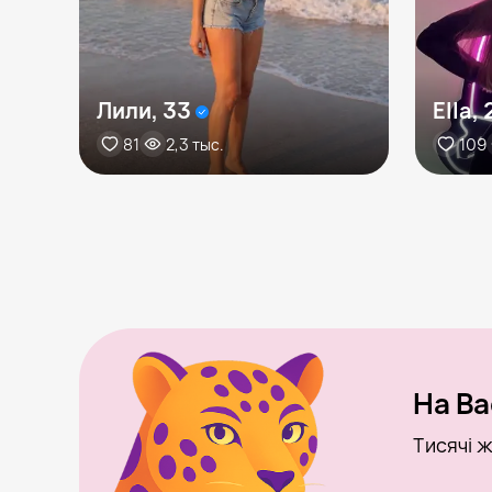
Лили, 33
Ella, 
81
2,3 тыс.
109
На Ba
Тисячі ж