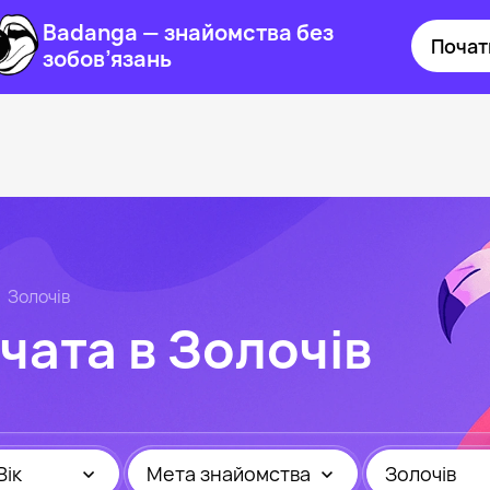
Badanga — знайомства без
Почат
зобов’язань
Золочів
чата в Золочів
Вік
Мета знайомства
Золочів