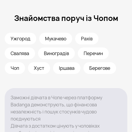
Знайомства поруч із Чопом
Ужгород
Мукачево
Рахів
Свалява
Виноградів
Перечин
Чоп
Хуст
Іршава
Берегове
Заможні дівчата в Чопе через платформу
Badanga демонструють, що фінансова
незалежність і пошук стосунків чудово
поєднуються
Дівчата з достатком цінують у чоловіках