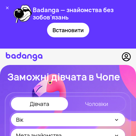
Badanga — знайомства без
зобов’язань
Встановити
Заможні дівчата в Чопе
Дівчата
Чоловіки
Вік
Мета знайомства