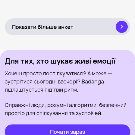
Марія, 22
Поруч із Чоп
Онлайн
Имя, 26
Поруч із Чоп
Була нещодавно
Ангелина, 29
Поруч із Чоп
Онлайн
Анна, 28
Поруч із Чоп
Була нещодавно
Adel, 26
Поруч із Чоп
Онлайн
Соня, 22
Поруч із Чоп
Онлайн
Була нещодавно
Онлайн
Була нещодавно
Онлайн
Показати більше анкет
Для тих, хто шукає живі емоції
Хочеш просто поспілкуватися? А може —
зустрітися сьогодні ввечері? Badanga
підлаштується під твій ритм.
Справжні люди, розумні алгоритми, безпечний
простір для спілкування та зустрічей.
Почати зараз