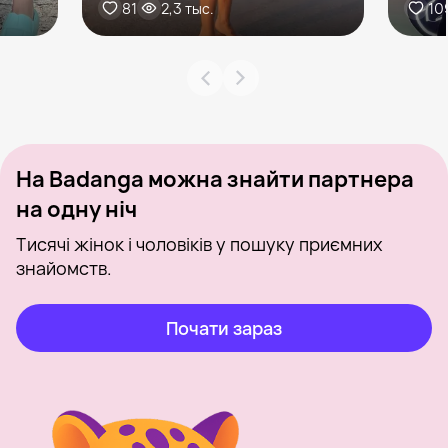
81
2,3 тыс.
10
На Badanga можна знайти партнера
на одну ніч
Тисячі жінок і чоловіків у пошуку приємних
знайомств.
Почати зараз