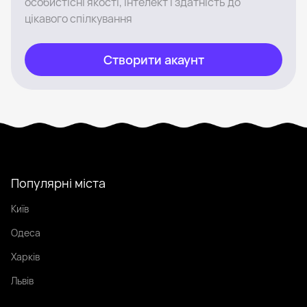
особистісні якості, інтелект і здатність до
цікавого спілкування
Створити акаунт
Популярні міста
Київ
Одеса
Харків
Львів