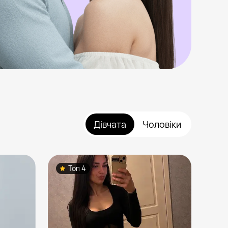
Дівчата
Чоловіки
Топ 4
Т