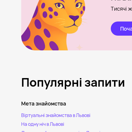
Тисячі ж
Поча
Популярні запити
Мета знайомства
Віртуальні знайомства в Львові
На одну ніч в Львові