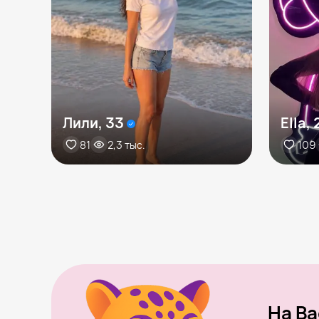
Лили, 33
Ella, 
81
2,3 тыс.
109
На Ba