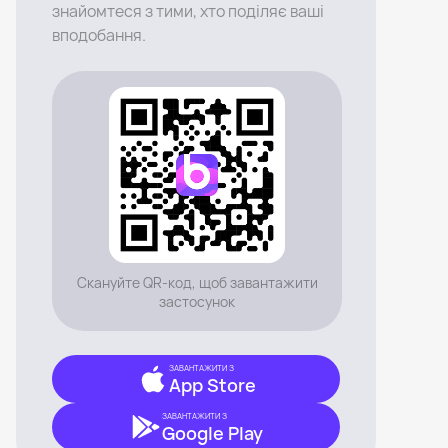
знайомтеся з тими, хто поділяє ваші
вподобання.
Скануйте QR-код, щоб завантажити
застосунок
ЗАВАНТАЖИТИ З
App Store
ЗАВАНТАЖИТИ З
Google Play