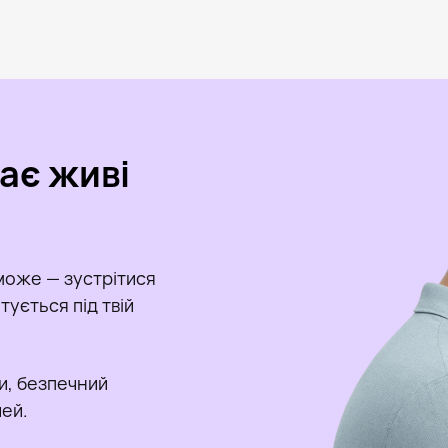
кає живі
може — зустрітися
ується під твій
и, безпечний
чей.