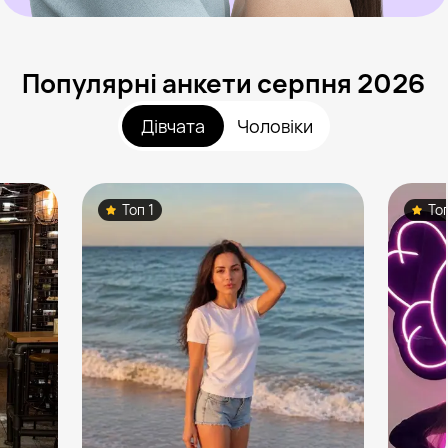
Популярні анкети серпня 2026
Дівчата
Чоловіки
Топ 1
То