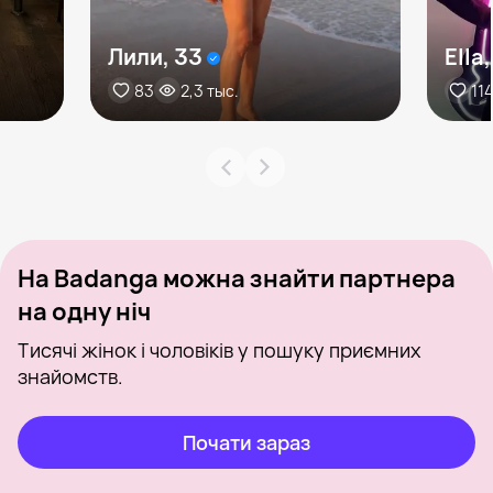
Лили, 33
Ella
83
2,3 тыс.
11
На Badanga можна знайти партнера
на одну ніч
Тисячі жінок і чоловіків у пошуку приємних
знайомств.
Почати зараз