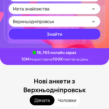
Мета знайомства
Верхньодніпровськ
Знайти
16,765
онлайн зараз
10M
+
100K
+
користувачів
матчів на день
Нові анкети з
Верхньодніпровськ
Дівчата
Чоловіки