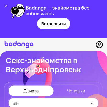
Badanga — знайомства без
зобов’язань
Встановити
Секс-знайомства в
Верхньодніпровськ
Дівчата
Чоловіки
Вік