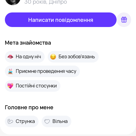
30 років
,
Дніпро
Написати повідомлення
Мета знайомства
На одну ніч
Без зобов'язань
Приємне проведення часу
Постійні стосунки
Головне про мене
Струнка
Вільна