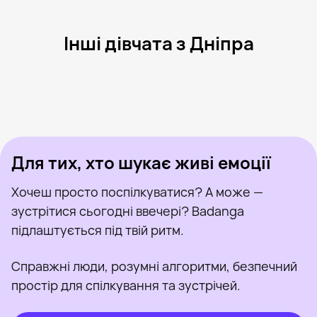
Інші дівчата з Дніпра
Аня, 25
Дніпро
Настя, 19
Дніпро
Eva, 25
Дніпро
Serg, 48
Дніпро
Lavina, 43
Дніпро
Була нещодавно
Сара Дима, 21
Дніпро
Онлайн
Саша, 33
Дніпро
Була нещодавно
Юрий Татьяна, 38
Дніпро
Онлайн
Була нещодавно
Онлайн
Онлайн
Була нещодавно
Для тих, хто шукає живі емоції
Хочеш просто поспілкуватися? А може —
зустрітися сьогодні ввечері? Badanga
підлаштується під твій ритм.
Справжні люди, розумні алгоритми, безпечний
простір для спілкування та зустрічей.