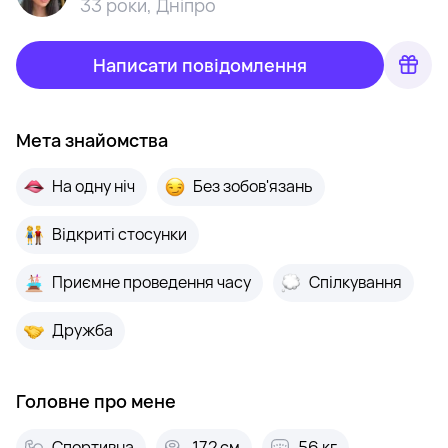
33 роки
,
Дніпро
Написати повідомлення
Мета знайомства
На одну ніч
Без зобов'язань
Відкриті стосунки
Приємне проведення часу
Спілкування
Дружба
Головне про мене
Спортивна
172 см
56 кг