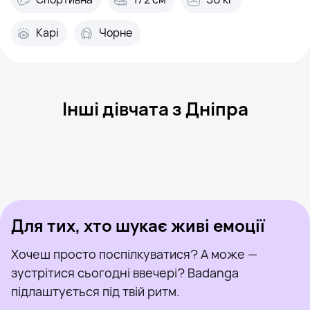
Карі
Чорне
Інші дівчата з Дніпра
Любов, 30
Дніпро
Настя, 19
Дніпро
Джема, 30
Дніпро
Lavina, 43
Дніпро
Serg, 48
Дніпро
Була нещодавно
Саша, 33
Дніпро
Онлайн
Юрий Татьяна, 38
Дніпро
Була нещодавно
Наталья, 21
Дніпро
Онлайн
Була нещодавно
Онлайн
Онлайн
Була нещодавно
Для тих, хто шукає живі емоції
Хочеш просто поспілкуватися? А може —
зустрітися сьогодні ввечері? Badanga
підлаштується під твій ритм.