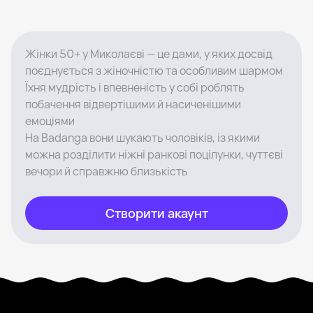
Жінки 50+ у Миколаєві — це дами, у яких досвід
поєднується з жіночністю та особливим шармом
Їхня мудрість і впевненість у собі роблять
побачення відвертішими й насиченішими
емоціями
На Badanga вони шукають чоловіків, із якими
можна розділити ніжні ранкові поцілунки, чуттєві
вечори й справжню близькість
Створити акаунт