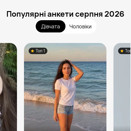
Популярні анкети серпня 2026
Дівчата
Чоловіки
Топ 1
То