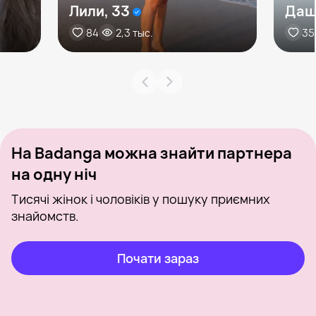
Лили, 33
Даш
84
2,3 тыс.
35
На Badanga можна знайти партнера
на одну ніч
Тисячі жінок і чоловіків у пошуку приємних
знайомств.
Почати зараз