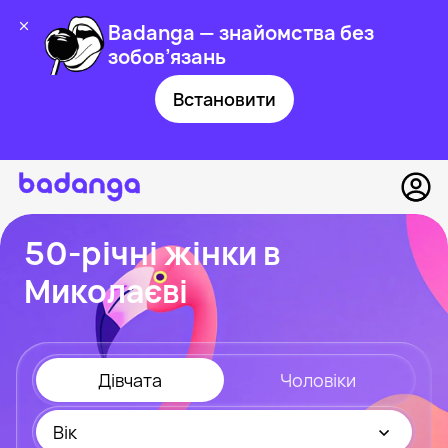
Badanga — знайомства без
зобов’язань
Встановити
50-річні жінки в
Миколаєві
Дівчата
Чоловіки
Вік