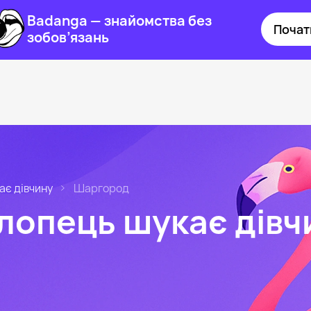
Badanga — знайомства без
Почат
зобов’язань
ає дівчину
Шаргород
лопець шукає дівч