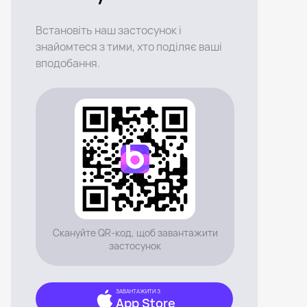
Встановіть наш застосунок і
знайомтеся з тими, хто поділяє ваші
вподобання.
Скануйте QR-код, щоб завантажити
застосунок
ЗАВАНТАЖИТИ З
App Store