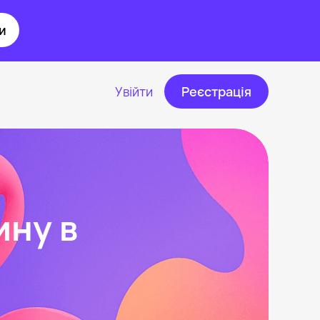
и
Увійти
Реєстрація
ину в