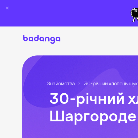
Знайомства
30-річний хлопець шук
30-річний х
Шаргороде