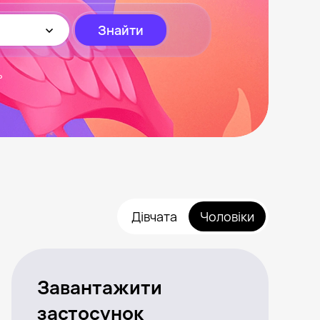
Знайти
ь
Дівчата
Чоловіки
Завантажити
застосунок