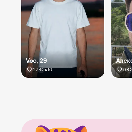
Voo, 29
Алек
22
410
9