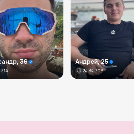
сандр, 36
Андрей, 25
314
24
306