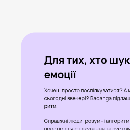
Для тих, хто шу
емоції
Хочеш просто поспілкуватися? А 
сьогодні ввечері? Badanga підлашт
ритм.
Справжні люди, розумні алгоритм
простір для спілкування та зустрі