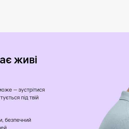
кає живі
може — зустрітися
ується під твій
и, безпечний
чей.