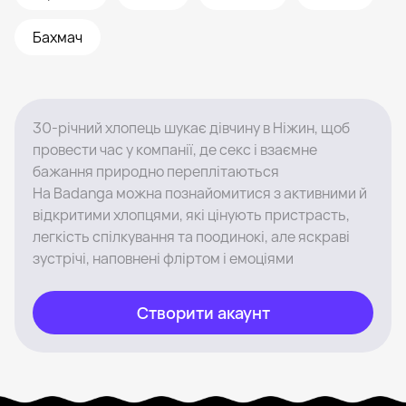
Бахмач
30-річний хлопець шукає дівчину в Ніжин, щоб
провести час у компанії, де секс і взаємне
бажання природно переплітаються
На Badanga можна познайомитися з активними й
відкритими хлопцями, які цінують пристрасть,
легкість спілкування та поодинокі, але яскраві
зустрічі, наповнені фліртом і емоціями
Створити акаунт