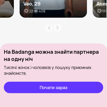
Voo, 29
Але
22
408
11
На Badanga можна знайти партнера
на одну ніч
Тисячі жінок і чоловіків у пошуку приємних
знайомств.
Почати зараз