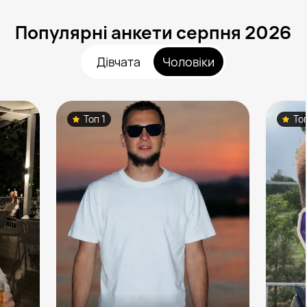
Популярні анкети серпня 2026
Дівчата
Чоловіки
Топ 1
То