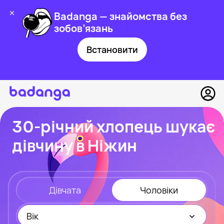
Badanga — знайомства без
зобов’язань
Встановити
30-річний хлопець шукає
дівчину в Ніжин
Дівчата
Чоловіки
Вік