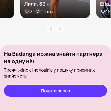
Лили, 33
Ella
83
2,3 тыс.
11
На Badanga можна знайти партнера
на одну ніч
Тисячі жінок і чоловіків у пошуку приємних
знайомств.
Почати зараз