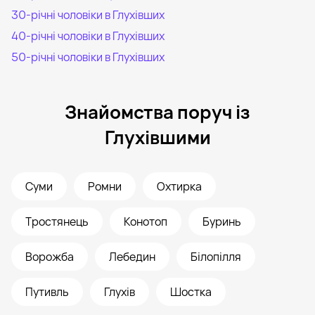
30-річні чоловіки в Глухівших
40-річні чоловіки в Глухівших
50-річні чоловіки в Глухівших
Знайомства поруч із
Глухівшими
Суми
Ромни
Охтирка
Тростянець
Конотоп
Буринь
Ворожба
Лебедин
Білопілля
Путивль
Глухів
Шостка