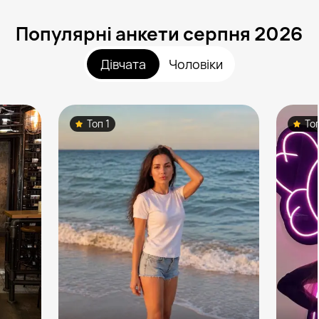
Популярні анкети серпня 2026
Дівчата
Чоловіки
Топ 1
То