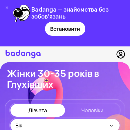
Badanga — знайомства без
зобов’язань
Встановити
Жінки 30-35 років в
Глухівших
Дівчата
Чоловіки
Вік