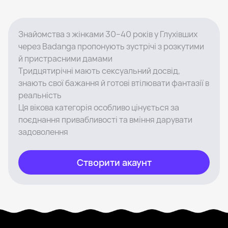
Знайомства з жінками 30–40 років у Глухівших
через Badanga пропонують зустрічі з розкутими
й пристрасними дамами
Тридцятирічні мають сексуальний досвід,
знають свої бажання й готові втілювати фантазії в
реальність
Ця вікова категорія особливо цінується за
поєднання привабливості та вміння дарувати
задоволення
Створити акаунт