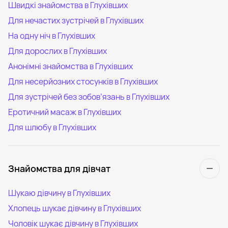
Швидкі знайомства в Глухівших
Для нечастих зустрічей в Глухівших
На одну ніч в Глухівших
Для дорослих в Глухівших
Анонімні знайомства в Глухівших
Для несерйозних стосунків в Глухівших
Для зустрічей без зобов’язань в Глухівших
Еротичний масаж в Глухівших
Для шлюбу в Глухівших
Знайомства для дівчат
Шукаю дівчину в Глухівших
Хлопець шукає дівчину в Глухівших
Чоловік шукає дівчину в Глухівших