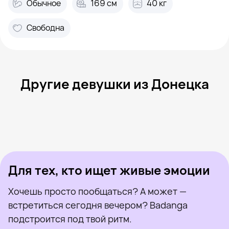
Обычное
169 см
40 кг
Свободна
Другие девушки из Донецка
Антонина, 40
Донецк
Настя, 27
Донецк
Olia, 28
Донецк
Диана, 21
Донецк
Рита, 29
Донецк
Была недавно
Света, 20
Донецк
Онлайн
Dolly, 28
Донецк
Была недавно
Алиса, 33
Донецк
Онлайн
Была недавно
Онлайн
Онлайн
Была недавно
Для тех, кто ищет живые эмоции
Хочешь просто пообщаться? А может —
встретиться сегодня вечером? Badanga
подстроится под твой ритм.