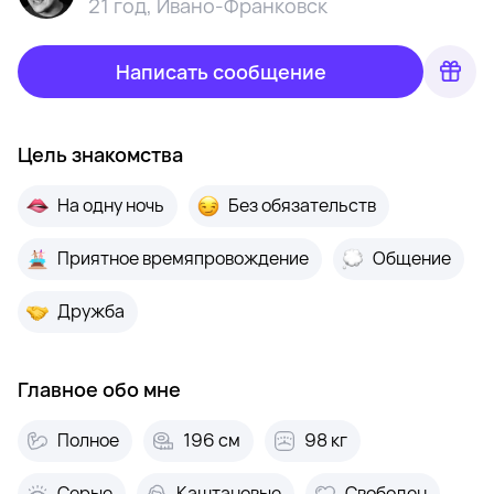
21 год
,
Ивано-Франковск
Написать сообщение
Цель знакомства
На одну ночь
Без обязательств
Приятное времяпровождение
Общение
Дружба
Главное обо мне
Полное
196 см
98 кг
Серые
Каштановые
Свободен