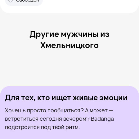
Другие мужчины из
Хмельницкого
Вадим, 25
Хмельницкий
Игорь, 40
Хмельницкий
Микола, 25
Хмельницкий
Anonim, 33
Хмельницкий
Александр, 38
Хмельницкий
Был недавно
Андрій, 35
Хмельницкий
Онлайн
Макс, 31
Хмельницкий
Был недавно
Сергій, 24
Хмельницкий
Онлайн
Был недавно
Онлайн
Онлайн
Был недавно
Для тех, кто ищет живые эмоции
Хочешь просто пообщаться? А может —
встретиться сегодня вечером? Badanga
подстроится под твой ритм.