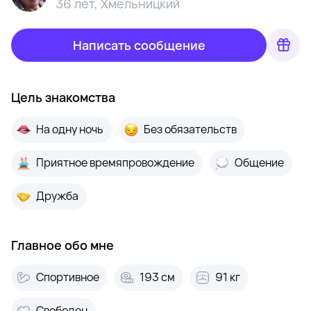
36 лет
,
Хмельницкий
Написать сообщение
Цель знакомства
На одну ночь
Без обязательств
Приятное времяпровождение
Общение
Дружба
Главное обо мне
Спортивное
193 см
91 кг
Свободен