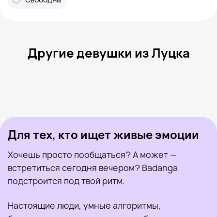
Другие девушки из Луцка
Дарина, 27
Луцк
Маша, 19
Луцк
Настя, 36
Луцк
Ліна, 22
Луцк
Аня, 31
Луцк
Была недавно
Марина, 30
Луцк
Онлайн
Пуся, 22
Луцк
Была недавно
Alija, 41
Нововолынск
Онлайн
Была недавно
Онлайн
Онлайн
Была недавно
Для тех, кто ищет живые эмоции
Хочешь просто пообщаться? А может —
встретиться сегодня вечером? Badanga
подстроится под твой ритм.
Настоящие люди, умные алгоритмы,