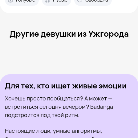
Другие девушки из Ужгорода
Людмила, 45
Ужгород
Дана, 29
Ужгород
Владка, 20
Ужгород
Мар'яна, 33
Великий Березный
Асія, 18
Ужгород
Была недавно
Василина, 26
Ужгород
Онлайн
Мария, 33
Ужгород
Была недавно
Вікторія, 26
Хуст
Онлайн
Была недавно
Онлайн
Онлайн
Была недавно
Для тех, кто ищет живые эмоции
Хочешь просто пообщаться? А может —
встретиться сегодня вечером? Badanga
подстроится под твой ритм.
Настоящие люди, умные алгоритмы,