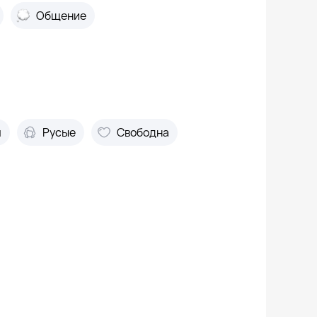
Общение
м
Русые
Свободна