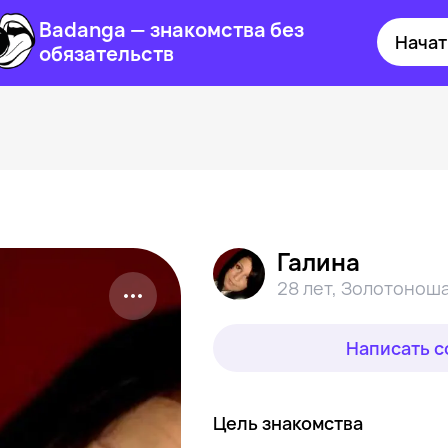
Badanga — знакомства без
Начат
обязательств
Галина
28 лет
,
Золотонош
Написать 
Цель знакомства