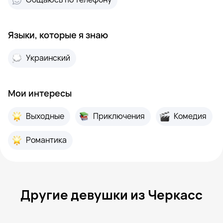
Языки, которые я знаю
Украинский
Мои интересы
Выходные
Приключения
Комедия
Романтика
Другие девушки из Черкасс
Эля, 22
Черкассы
Nika, 52
Черкассы