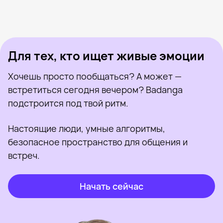
Александра, 36
Черкассы
Олексенко Юличка, 35
Черкассы
Dana, 37
Черкассы
Была недавно
Кристина, 26
Черкассы
Онлайн
Катюша, 25
Черкассы
Была недавно
Sashka, 23
Черкассы
Онлайн
Была недавно
Онлайн
Онлайн
Была недавно
Для тех, кто ищет живые эмоции
Хочешь просто пообщаться? А может —
встретиться сегодня вечером? Badanga
подстроится под твой ритм.
Настоящие люди, умные алгоритмы,
безопасное пространство для общения и
встреч.
Начать сейчас