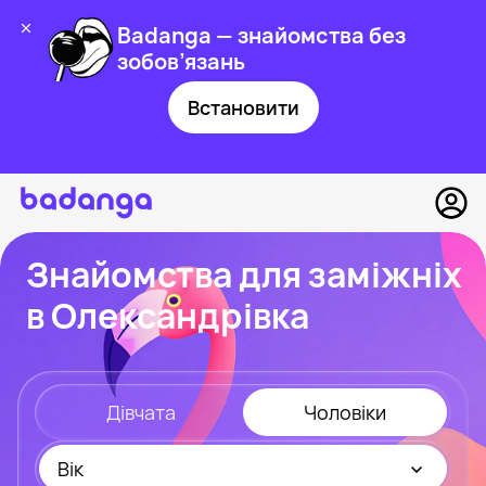
Badanga — знайомства без
зобов’язань
Встановити
Знайомства для заміжніх
в Олександрівка
Дівчата
Чоловіки
Вік