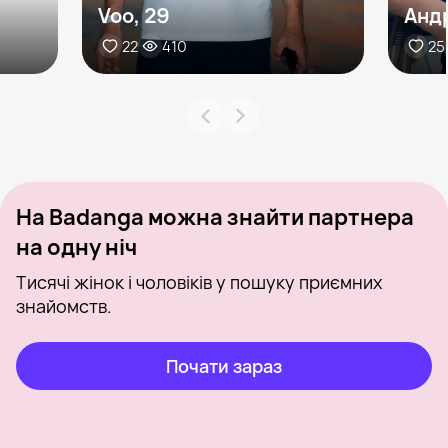
Voo, 29
Андр
22
410
25
На Badanga можна знайти партнера
на одну ніч
Тисячі жінок і чоловіків у пошуку приємних
знайомств.
Почати зараз