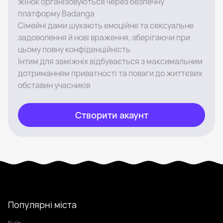
жінок організовуються через безпечну
платформу Badanga
Сімейні дами шукають емоційне та сексуальне
задоволення й нові враження, зберігаючи при
цьому повну конфіденційність
Інтим для заміжніх відбувається з максимальним
дотриманням приватності та поваги до життєвих
обставин учасників
Створити акаунт
Популярні міста