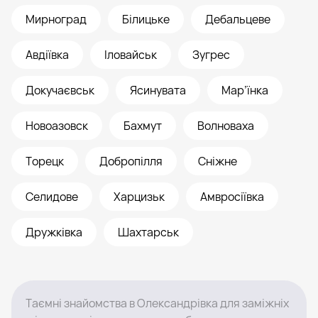
Мирноград
Білицьке
Дебальцеве
Авдіївка
Іловайськ
Зугрес
Докучаєвськ
Ясинувата
Мар’їнка
Новоазовск
Бахмут
Волноваха
Торецк
Добропілля
Сніжне
Селидове
Харцизьк
Амвросіївка
Дружківка
Шахтарськ
Таємні знайомства в Олександрівка для заміжніх