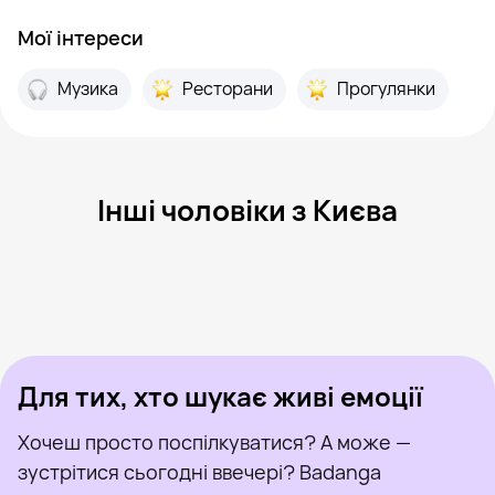
Мої інтереси
Музика
Ресторани
Прогулянки
Інші чоловіки з Києва
Гена, 50
Київ
Nick, 41
Київ
Valeriy, 57
Київ
Антон, 19
Київ
Андрей, 38
Київ
Був нещодавно
Евгений, 38
Київ
Онлайн
Dorian, 26
Київ
Був нещодавно
Vladislav, 26
Київ
Онлайн
Був нещодавно
Онлайн
Онлайн
Був нещодавно
Для тих, хто шукає живі емоції
Хочеш просто поспілкуватися? А може —
зустрітися сьогодні ввечері? Badanga