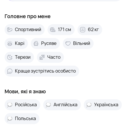
Головне про мене
Спортивний
171 см
62 кг
Карі
Русяве
Вільний
Терези
Часто
Краще зустрітись особисто
Мови, які я знаю
Російська
Англійська
Українська
Польська