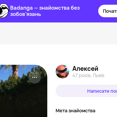
Badanga — знайомства без
Почат
зобов’язань
Алексей
47 років
,
Львів
Написати по
Мета знайомства