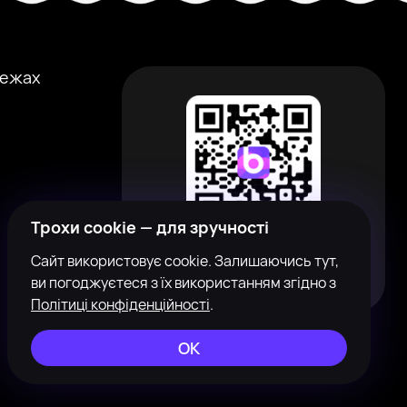
режах
Трохи cookie — для зручності
Скануйте QR-код, щоб завантажити
Сайт використовує cookie. Залишаючись тут,
застосунок
ви погоджуєтеся з їх використанням згідно з
Політиці конфіденційності
.
ОК