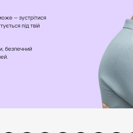
може — зустрітися
ується під твій
и, безпечний
чей.