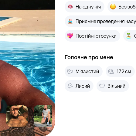
На одну ніч
Без зоб
Приємне проведення часу
Постійні стосунки
Головне про мене
М'язистий
172 см
Лисий
Вільний