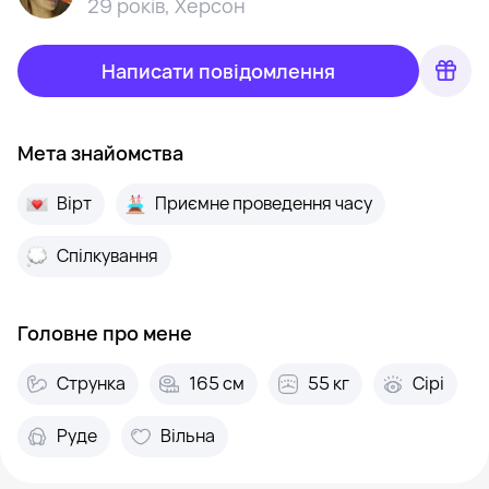
29 років
,
Херсон
Написати повідомлення
Мета знайомства
Вірт
Приємне проведення часу
Спілкування
Головне про мене
Струнка
165 см
55 кг
Сірі
Руде
Вільна