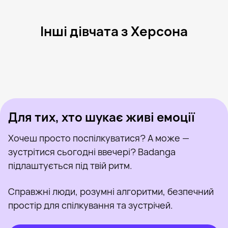
Інші дівчата з Херсона
Дарья Хижко, 30
Херсон
Юлия, 20
Херсон
Влодимир И Настя, 37
Херсон
Диана, 29
Херсон
Виктория, 28
Херсон
Була нещодавно
Маргарита, 24
Херсон
Онлайн
Маша, 34
Херсон
Була нещодавно
Кира, 26
Херсон
Онлайн
Була нещодавно
Онлайн
Онлайн
Була нещодавно
Для тих, хто шукає живі емоції
Хочеш просто поспілкуватися? А може —
зустрітися сьогодні ввечері? Badanga
підлаштується під твій ритм.
Справжні люди, розумні алгоритми, безпечний
простір для спілкування та зустрічей.