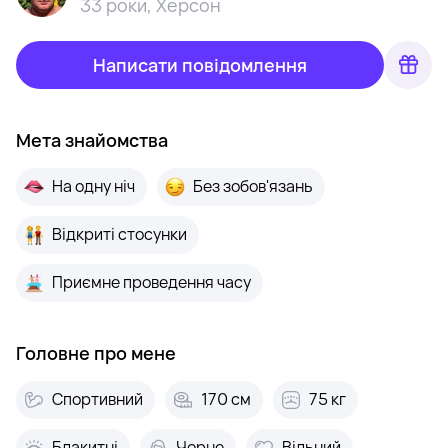
33 роки
,
Херсон
Написати повідомлення
Мета знайомства
На одну ніч
Без зобов'язань
Відкриті стосунки
Приємне проведення часу
Головне про мене
Спортивний
170 см
75 кг
Блакитні
Чорне
Вільний