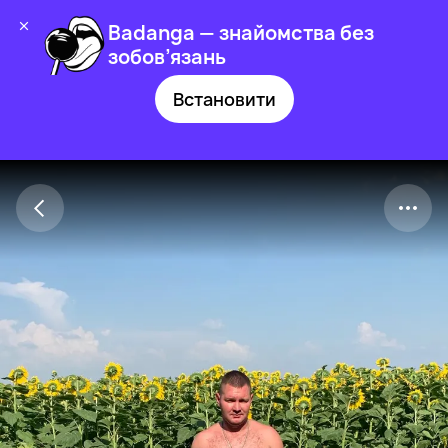
Badanga — знайомства без
зобов’язань
Встановити