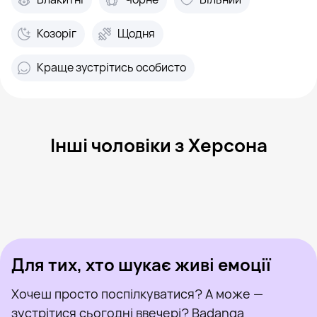
Козоріг
Щодня
Краще зустрітись особисто
Інші чоловіки з Херсона
Ник, 37
Херсон
Александр, 41
Херсон
Денис, 31
Херсон
Moderated, 39
Херсон
Дмитрий, 42
Херсон
Був нещодавно
Valera, 29
Херсон
Онлайн
Илья, 39
Херсон
Був нещодавно
Павел, 30
Херсон
Онлайн
Був нещодавно
Онлайн
Онлайн
Був нещодавно
Для тих, хто шукає живі емоції
Хочеш просто поспілкуватися? А може —
зустрітися сьогодні ввечері? Badanga