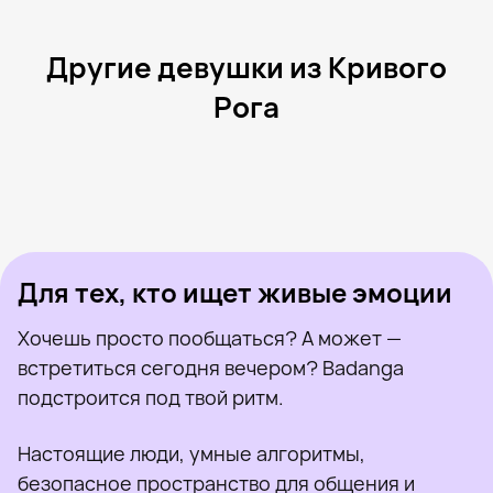
Другие девушки из Кривого
Рога
Вика, 31
Кривой Рог
Евгения, 19
Кривой Рог
Lina, 32
Кривой Рог
Елизавета, 25
Кривой Рог
Мариночка, 34
Кривой Рог
Была недавно
Светлана, 55
Кривой Рог
Онлайн
Дина, 28
Кривой Рог
Была недавно
Кира, 21
Кривой Рог
Онлайн
Была недавно
Онлайн
Онлайн
Была недавно
Для тех, кто ищет живые эмоции
Хочешь просто пообщаться? А может —
встретиться сегодня вечером? Badanga
подстроится под твой ритм.
Настоящие люди, умные алгоритмы,
безопасное пространство для общения и